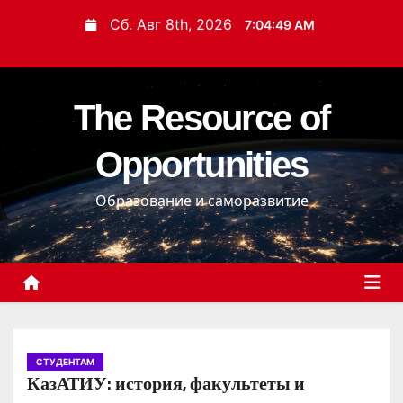
П
Сб. Авг 8th, 2026
7:04:50 AM
е
р
е
The Resource of
й
т
Opportunities
и
к
Образование и саморазвитие
с
о
д
е
р
ж
и
СТУДЕНТАМ
КазАТИУ: история, факультеты и
м