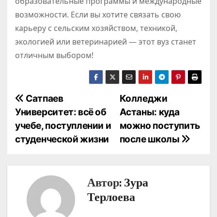
образовательные программы и международные
возможности. Если вы хотите связать свою
карьеру с сельским хозяйством, техникой,
экологией или ветеринарией — этот вуз станет
отличным выбором!
Н
Сатпаев
Колледжи
Университет: всё об
Астаны: куда
а
учебе, поступлении и
можно поступить
в
студенческой жизни
после школы
и
г
Автор:
Зура
а
Терлоева