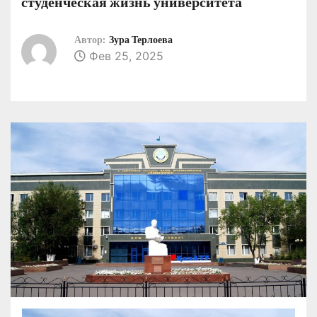
студенческая жизнь университета
о
м
Автор:
Зура Терлоева
у
Фев 25, 2025