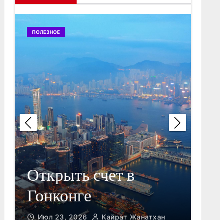
ПОЛЕЗНОЕ
ПОЛ
Пу
Открыть счет в
Da
Гонконге
ог
Июл 23, 2026
Кайрат Жанатхан
И