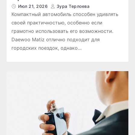
Июл 21, 2026
Зура Терлоева
Компактный автомобиль способен удивлять
ПОЛЕЗНОЕ
своей практичностью, особенно если
грамотно использовать его возможности.
Daewoo Matiz отлично подходит для
городских поездок, однако…
рмы
Napapijri — легенда
каждой авантюры!
обытий
натхан
Июл 24, 2026
Кайрат Жанатхан