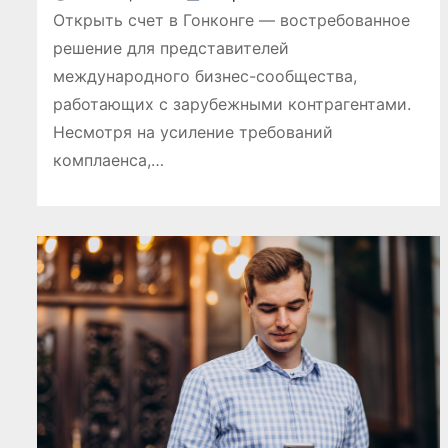
Открыть счет в Гонконге — востребованное
решение для представителей
ПОЛЕЗНОЕ
международного бизнес-сообщества,
работающих с зарубежными контрагентами.
Несмотря на усиление требований
комплаенса,…
икация
Обзор платфо
игр
для цифровых
тся основой
развлечений и
спортивных с
Дияз Абдуалиев
Авг 5, 2026
Кайрат Жа