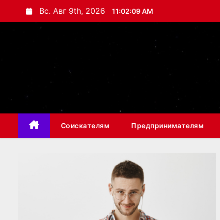
П
Вс. Авг 9th, 2026
11:02:11 AM
е
р
е
й
т
и
к
с
Соискателям
Предпринимателям
о
д
е
р
ж
и
м