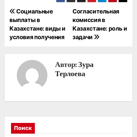
Н
Социальные
Согласительная
выплаты в
комиссия в
а
Казахстане: виды и
Казахстане: роль и
в
условия получения
задачи
и
г
Автор:
Зура
а
Терлоева
ц
и
я
п
Поиск
о