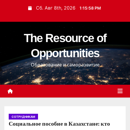
П
Сб. Авг 8th, 2026
1:15:59 PM
е
р
е
The Resource of
й
т
Opportunities
и
к
Образование и саморазвитие
с
о
д
е
р
ж
и
СОТРУДНИКАМ
Социальное пособие в Казахстане: кто
м