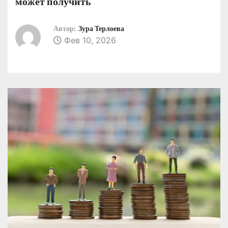
может получить
о
м
Автор:
Зура Терлоева
у
Фев 10, 2026