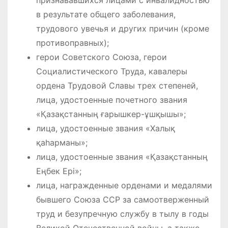
в результате общего заболевания,
трудового увечья и других причин (кроме
противоправных);
герои Советского Союза, герои
Социалистического Труда, кавалеры
ордена Трудовой Славы трех степеней,
лица, удостоенные почетного звания
«Қазақстанның ғарышкер-ұшқышы»;
лица, удостоенные звания «Халық
қаһарманы»;
лица, удостоенные звания «Қазақстанның
Еңбек Ері»;
лица, награжденные орденами и медалями
бывшего Союза ССР за самоотверженный
труд и безупречную службу в тылу в годы
Великой Отечественной войны, а также