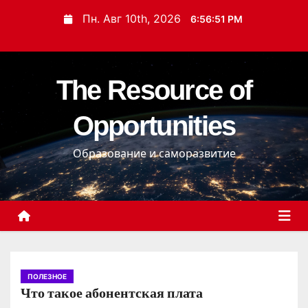
П
Пн. Авг 10th, 2026
6:56:52 PM
е
р
е
The Resource of
й
т
Opportunities
и
к
Образование и саморазвитие
с
о
д
е
р
ж
и
ПОЛЕЗНОЕ
Что такое абонентская плата
м