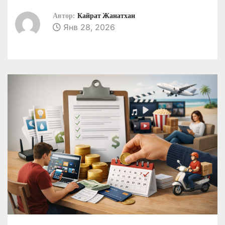
о
Автор:
Кайрат Жанатхан
м
Янв 28, 2026
у