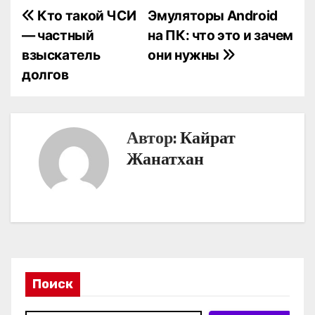
Н
Кто такой ЧСИ
Эмуляторы Android
— частный
на ПК: что это и зачем
а
взыскатель
они нужны
в
долгов
и
г
Автор:
Кайрат
а
Жанатхан
ц
и
я
п
Поиск
о