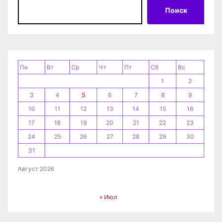
з
Поиск
а
п
и
Пн
Вт
Ср
Чт
Пт
Сб
Вс
1
2
с
3
4
5
6
7
8
9
я
10
11
12
13
14
15
16
17
18
19
20
21
22
23
м
24
25
26
27
28
29
30
31
Август 2026
« Июл