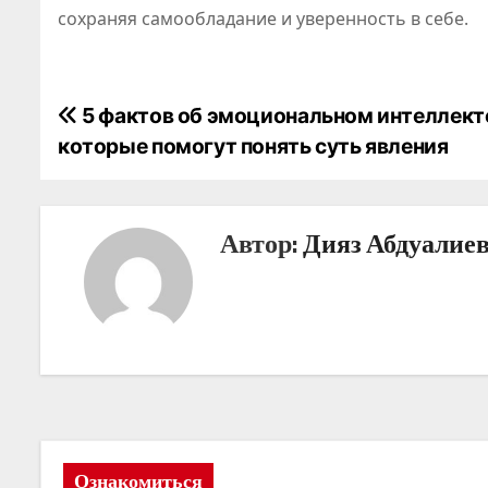
сохраняя самообладание и уверенность в себе.
Н
5 фактов об эмоциональном интеллект
которые помогут понять суть явления
а
в
Автор:
Дияз Абдуалие
и
г
а
ц
и
я
Ознакомиться