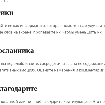
чать.
тики
айте ее как информацию, которая поможет вам улучшит
де слов на экране, пропевайте их, чтобы уменьшить их
Классификац
Обзо
посланника
ия онлайн-
плат
игр
для
о вы недолюбливаете, сосредоточьтесь на ее содержании
становится
цифр
негативных эмоциях. Оцените намерения и комментарии
Июл 21, 2026
Дияз
Авг 5, 
Абдуалиев
Жанатхан
основой
развл
благодарите
нового
и спо
регулировани
событ
снованной или нет, поблагодарите критикующего. Это п