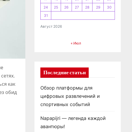
24
25
26
27
28
29
30
31
Август 2026
« Июл
ие
Последние статьи
сетях.
ься как
Обзор платформы для
ез обид
цифровых развлечений и
спортивных событий
Napapijri — легенда каждой
авантюры!