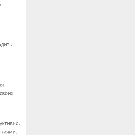
ь
одить
ля
 своих
уктивно,
аниями,