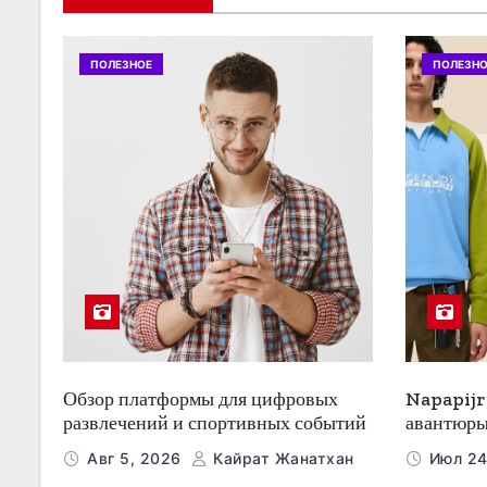
п
о
ПОЛЕЗНОЕ
ПОЛЕЗНО
з
а
п
и
с
я
м
Обзор платформы для цифровых
Napapijr
развлечений и спортивных событий
авантюры
Авг 5, 2026
Кайрат Жанатхан
Июл 24