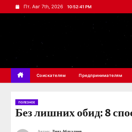
П
Пт. Авг 7th, 2026
10:52:42 PM
е
р
е
й
т
и
к
с
Соискателям
Предпринимателям
о
д
е
р
ПОЛЕЗНОЕ
Без лишних обид: 8 спо
ж
и
м
Автор:
Дияз Абдуалиев