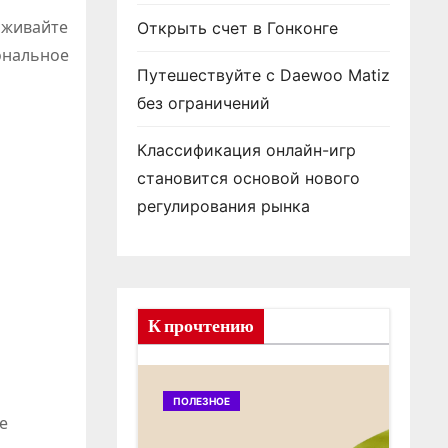
рживайте
Открыть счет в Гонконге
ональное
Путешествуйте с Daewoo Matiz
без ограничений
Классификация онлайн-игр
становится основой нового
регулирования рынка
К прочтению
ПОЛЕЗНОЕ
ПОЛ
е