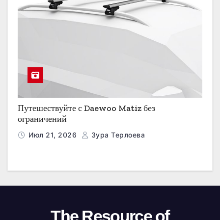
Путешествуйте с Daewoo Matiz без
ограничений
Июл 21, 2026
Зура Терлоева
The Resource of