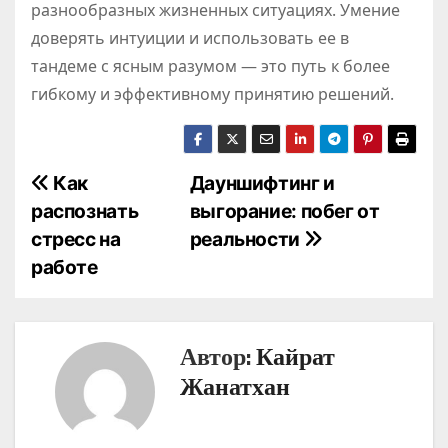
разнообразных жизненных ситуациях. Умение
доверять интуиции и использовать ее в
тандеме с ясным разумом — это путь к более
гибкому и эффективному принятию решений.
Н
Как
Дауншифтинг и
распознать
выгорание: побег от
а
стресс на
реальности
в
работе
и
г
Автор:
Кайрат
а
Жанатхан
ц