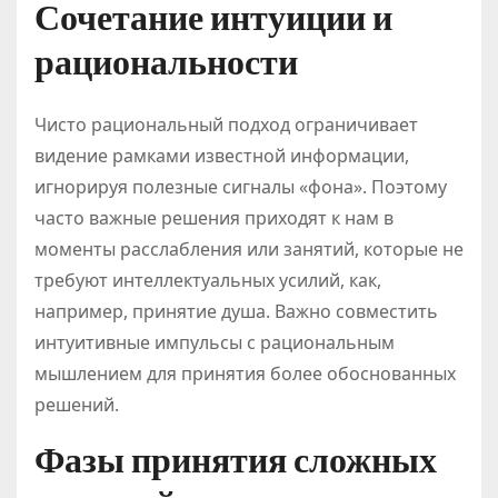
Сочетание интуиции и
рациональности
Чисто рациональный подход ограничивает
видение рамками известной информации,
игнорируя полезные сигналы «фона». Поэтому
часто важные решения приходят к нам в
моменты расслабления или занятий, которые не
требуют интеллектуальных усилий, как,
например, принятие душа. Важно совместить
интуитивные импульсы с рациональным
мышлением для принятия более обоснованных
решений.
Фазы принятия сложных