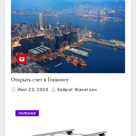
Открыть счет в Гонконге
Июл 23, 2026
Кайрат Жанатхан
ПОЛЕЗНОЕ