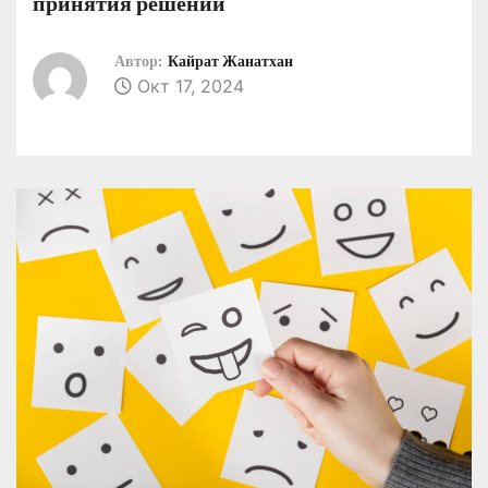
принятия решений
о
м
Автор:
Кайрат Жанатхан
у
Окт 17, 2024