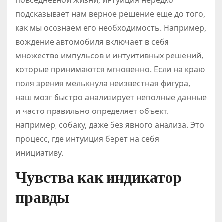
подсказывает нам верное решение еще до того,
как мы осознаем его необходимость. Например,
вождение автомобиля включает в себя
множество импульсов и интуитивных решений,
которые принимаются мгновенно. Если на краю
поля зрения мелькнула неизвестная фигура,
наш мозг быстро анализирует неполные данные
и часто правильно определяет объект,
например, собаку, даже без явного анализа. Это
процесс, где интуиция берет на себя
инициативу.
Чувства как индикатор
правды