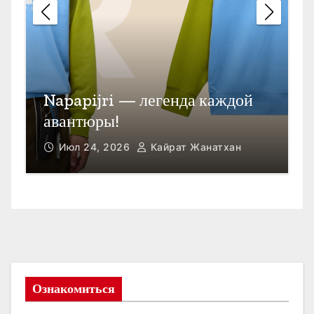
П
Открыть счет в Гонконге
M
Июл 23, 2026
Кайрат Жанатхан
Ознакомиться