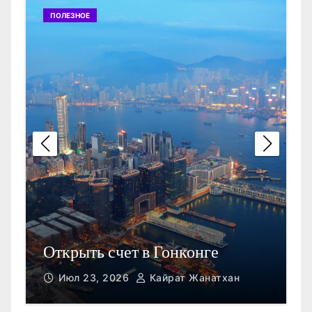
ПОЛЕЗНОЕ
П
Открыть счет в Гонконге
M
Июл 23, 2026
Кайрат Жанатхан