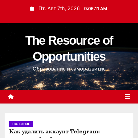
П
Пт. Авг 7th, 2026
9:05:12 AM
е
р
е
The Resource of
й
т
Opportunities
и
к
Образование и саморазвитие
с
о
д
е
р
ж
и
ПОЛЕЗНОЕ
Как удалить аккаунт Telegram:
м