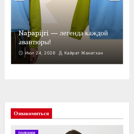
П
Открыть счет в Гонконге
M
Июл 23, 2026
Кайрат Жанатхан
Ознакомиться
ПОЛЕЗНОЕ