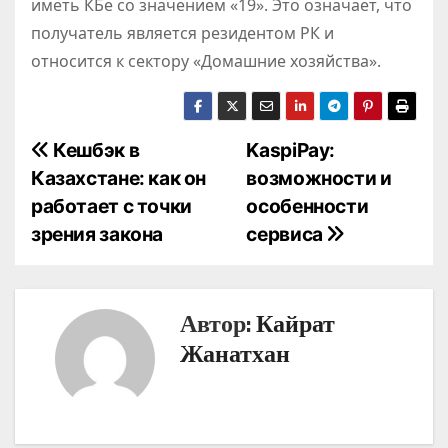
иметь КБе со значением «19». Это означает, что
получатель является резидентом РК и
относится к сектору «Домашние хозяйства».
Н
Кешбэк в
KaspiPay:
Казахстане: как он
возможности и
а
работает с точки
особенности
в
зрения закона
сервиса
и
г
Автор:
Кайрат
а
Жанатхан
ц
и