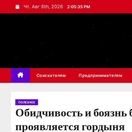
П
Чт. Авг 6th, 2026
2:05:36 PM
е
р
е
й
т
и
к
с
Соискателям
Предпринимателям
о
д
е
р
ПОЛЕЗНОЕ
Обидчивость и боязнь б
ж
и
проявляется гордыня
м