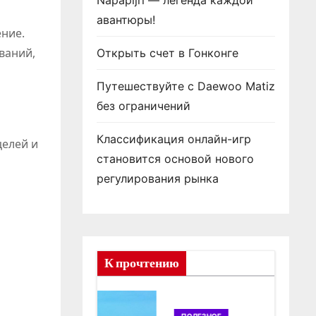
Napapijri — легенда каждой
авантюры!
ение.
ваний,
Открыть счет в Гонконге
Путешествуйте с Daewoo Matiz
без ограничений
Классификация онлайн-игр
целей и
становится основой нового
регулирования рынка
К прочтению