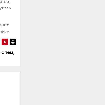
аться,
ут вам
, что
ением.
с тем,