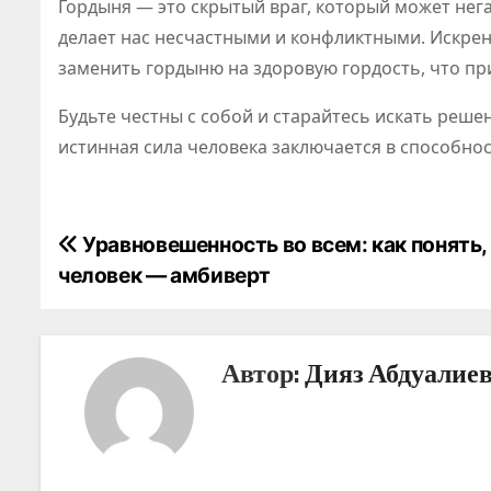
Гордыня — это скрытый враг, который может нег
делает нас несчастными и конфликтными. Искрен
заменить гордыню на здоровую гордость, что пр
Будьте честны с собой и старайтесь искать реше
истинная сила человека заключается в способно
Н
Уравновешенность во всем: как понять,
человек — амбиверт
а
в
Автор:
Дияз Абдуалие
и
г
а