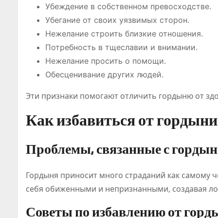
ПОЛЕЗНОЕ
ПОЛЕЗНОЕ
Убеждение в собственном превосходстве.
Убегание от своих уязвимых сторон.
Нежелание строить близкие отношения.
Потребность в тщеславии и внимании.
Нежелание просить о помощи.
Обесценивание других людей.
Эти признаки помогают отличить гордыню от здо
Классификац
Обзор
Как избавиться от гордыни
ия онлайн-
платфор
игр
для
Проблемы, связанные с гордын
становится
цифровы
Июл 21, 2026
Дияз
Авг 5, 2026
Гордыня приносит много страданий как самому че
Абдуалиев
Жанатхан
основой
развлече
себя обиженными и непризнанными, создавая ло
нового
и спорти
Советы по избавлению от горд