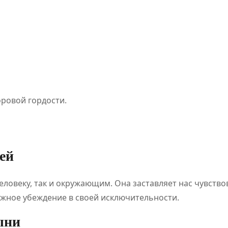
ПОЛЕЗНОЕ
ПОЛЕЗНОЕ
ровой гордости.
Napapijri —
мы
легенда
Откры
каждой
в Гон
ей
х
авантюры!
Кайрат
Июл 24, 2026
Июл 23,
ловеку, так и окружающим. Она заставляет нас чувство
Кайрат Жанатхан
Кайрат Жан
ний
жное убеждение в своей исключительности.
вных
ыни