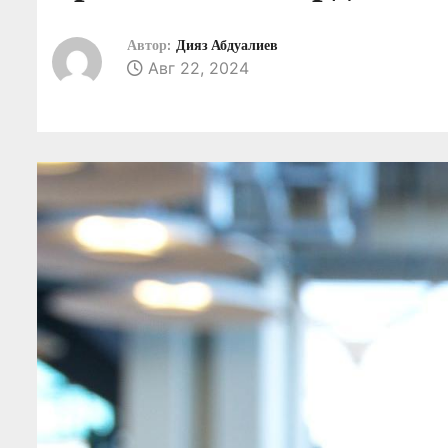
о
м
Автор:
Дияз Абдуалиев
Авг 22, 2024
у