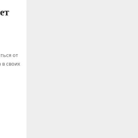
чет
ться от
 в своих