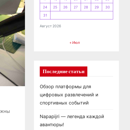
24
25
26
27
28
29
30
31
Август 2026
« Июл
Последние статьи
Обзор платформы для
цифровых развлечений и
спортивных событий
лжны
Napapijri — легенда каждой
авантюры!