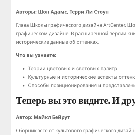
Авторы: Шон Адамс, Терри Ли Стоун
Глава Школы графического дизайна ArtCenter, Шо
графическом дизайне. В расширенной версии кни
исторические данные об оттенках.
Кл
Что вы узнаете:
ия
Теории цветовых и световых палитр
иг
Культурные и исторические аспекты оттен
Способы позиционирования и представлени
ст
И
Теперь вы это видите. И дру
Абду
ос
но
Автор: Майкл Бейрут
ре
Сборник эссе от культового графического дизайн