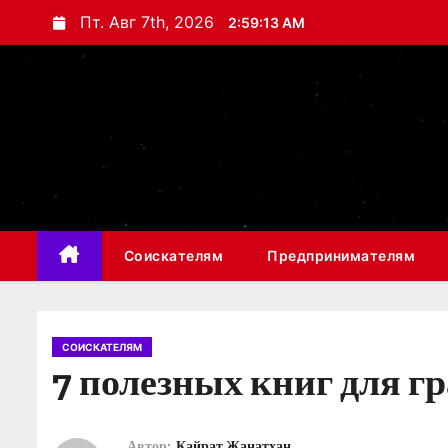
П
Пт. Авг 7th, 2026
2:59:15 AM
е
р
е
й
т
и
к
с
Соискателям
Предпринимателям
о
д
е
р
СОИСКАТЕЛЯМ
7 полезных книг для г
ж
и
м
Автор:
Кайрат Жанатхан