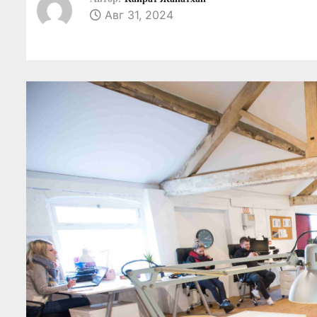
о
Авг 31, 2024
м
у