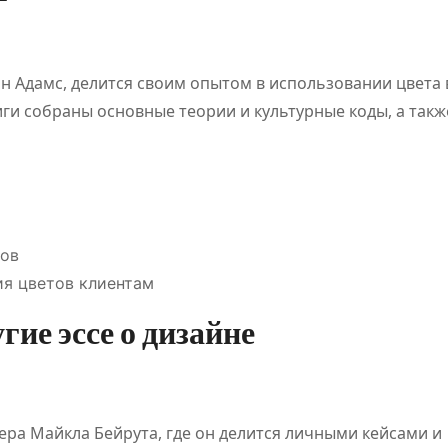
н Адамс, делится своим опытом в использовании цвета 
ги собраны основные теории и культурные коды, а такж
ассификац
Обзор
 онлайн-
платформы
р
для
ков
я цветов клиентам
ановится
цифровых
юл 21, 2026
Дияз
Авг 5, 2026
Кайрат
гие эссе о дизайне
алиев
Жанатхан
новой
развлечений
вого
и спортивных
гулировани
событий
ера Майкла Бейрута, где он делится личными кейсами и