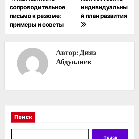
Н
сопроводительное
индивидуальны
а
письмо к резюме:
й план развития
в
примеры и советы
и
г
Автор:
Дияз
а
Абдуалиев
ц
и
я
п
Поиск
о
з
Поиск