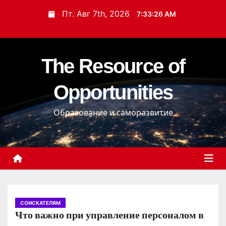
П
Пт. Авг 7th, 2026
7:33:27 AM
е
р
е
The Resource of
й
т
Opportunities
и
к
Образование и саморазвитие
с
о
д
е
р
ж
и
СОИСКАТЕЛЯМ
Что важно при управление персоналом в
м