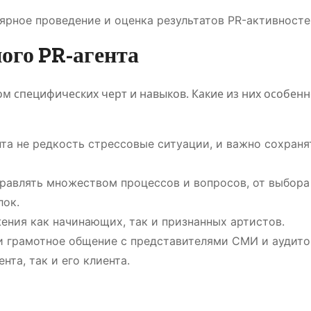
лярное проведение и оценка результатов PR-активносте
ого PR-агента
м специфических черт и навыков. Какие из них особенн
кац
Обзор
Napap
нта не редкость стрессовые ситуации, и важно сохраня
-
платформы
леген
для
кажд
правлять множеством процессов и вопросов, от выбор
лок.
ся
цифровых
авант
Дияз
Авг 5, 2026
Кайрат
Июл 24,
ения как начинающих, так и признанных артистов.
Жанатхан
Кайрат Жан
развлечений
 и грамотное общение с представителями СМИ и аудит
нта, так и его клиента.
и спортивных
вани
событий