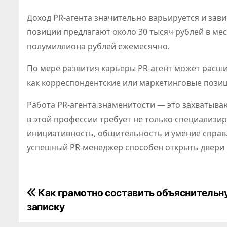
Доход PR-агента значительно варьируется и зав
позиции предлагают около 30 тысяч рублей в мес
полумиллиона рублей ежемесячно.
По мере развития карьеры PR-агент может расши
как корреспондентские или маркетинговые позиц
Работа PR-агента знаменитости — это захватываю
в этой профессии требует не только специализир
инициативность, общительность и умение справл
успешный PR-менеджер способен открыть двери 
Н
Как грамотно составить объяснительн
записку
а