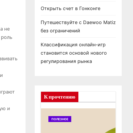
Открыть счет в Гонконге
Путешествуйте с Daewoo Matiz
а не
без ограничений
 роль
Классификация онлайн-игр
становится основой нового
звивать
регулирования рынка
 и
играют
К прочтению
ую и
ПОЛЕЗНОЕ
ПОЛ