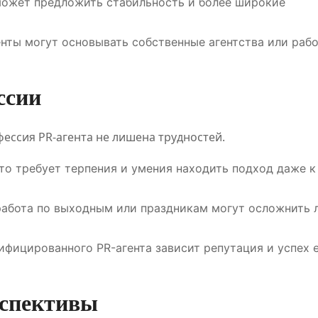
 может предложить стабильность и более широкие
енты могут основывать собственные агентства или раб
ссии
ессия PR-агента не лишена трудностей.
сто требует терпения и умения находить подход даже 
 работа по выходным или праздникам могут осложнить 
лифицированного PR-агента зависит репутация и успех 
рспективы