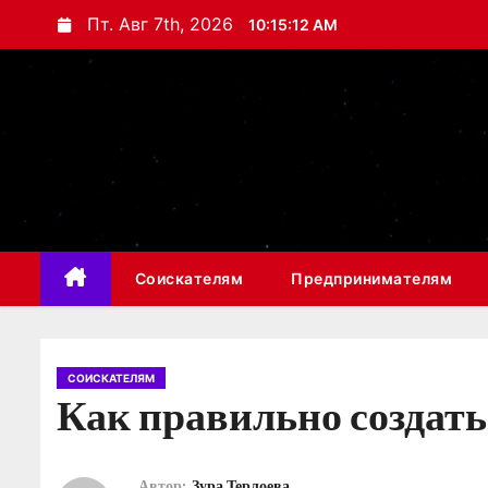
П
Пт. Авг 7th, 2026
10:15:13 AM
е
р
е
й
т
и
к
с
Соискателям
Предпринимателям
о
д
е
р
СОИСКАТЕЛЯМ
Как правильно создат
ж
и
м
Автор:
Зура Терлоева