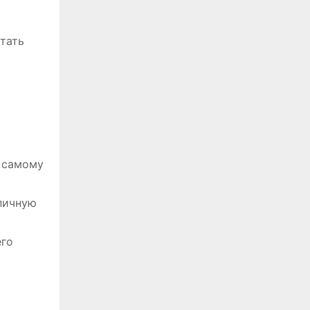
отать
к самому
личную
его