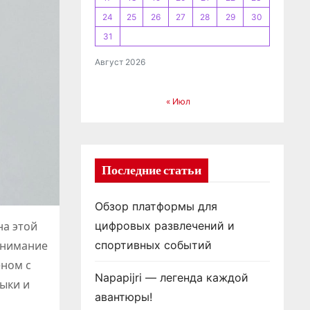
24
25
26
27
28
29
30
31
Август 2026
« Июл
Последние статьи
Обзор платформы для
на этой
цифровых развлечений и
внимание
спортивных событий
еном с
Napapijri — легенда каждой
выки и
авантюры!