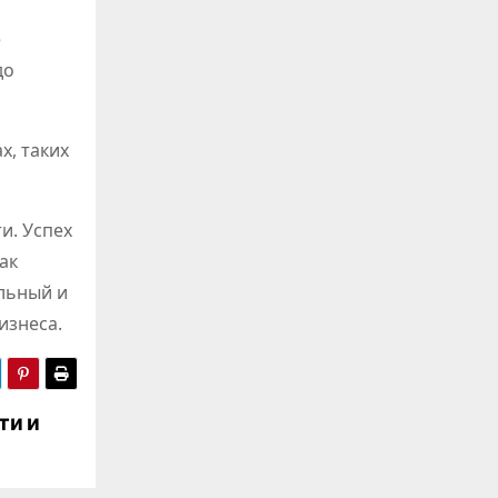
е
до
х, таких
и. Успех
ак
льный и
изнеса.
ти и