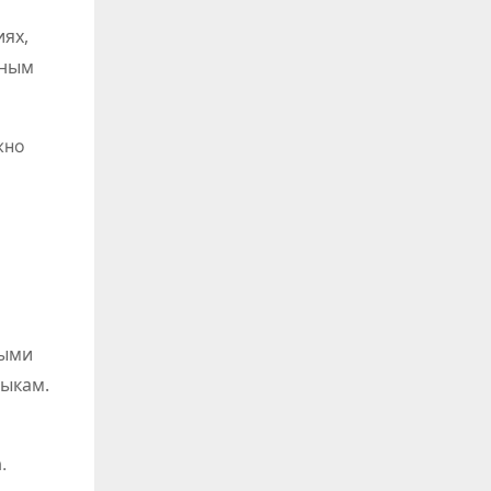
ях,
вным
жно
рыми
выкам.
.