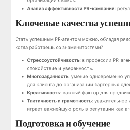
организации съемок.
Анализ эффективности PR-кампаний
: регу
Ключевые качества успешн
Стать успешным PR-агентом можно, обладая рядо
когда работаешь со знаменитостями?
Классифи
Стрессоустойчивость
: в профессии PR-аге
ия онлайн
спокойствие и уверенность.
игр
Многозадачность
: умение одновременно у
для клиента до организации бартерных сде
становит
Июл 21, 2026
Креативность
: важный фактор для продвиж
Абдуалиев
основой
Тактичность и грамотность
: уважительное
играет важнейшую роль в репутации как аге
нового
Подготовка и обучение
регулиро