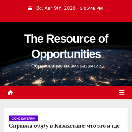
П
Вс. Авг 9th, 2026
3:05:49 PM
е
р
е
The Resource of
й
т
Opportunities
и
к
Образование и саморазвитие
с
о
д
е
р
ж
и
СОИСКАТЕЛЯМ
Справка 075/у в Казахстане: что это и где
м