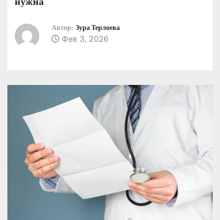
нужна
о
м
Автор:
Зура Терлоева
у
Фев 3, 2026