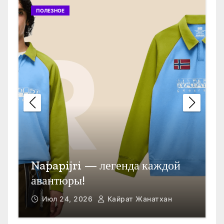
ПОЛЕЗНОЕ
П
Открыть счет в Гонконге
M
Июл 23, 2026
Кайрат Жанатхан