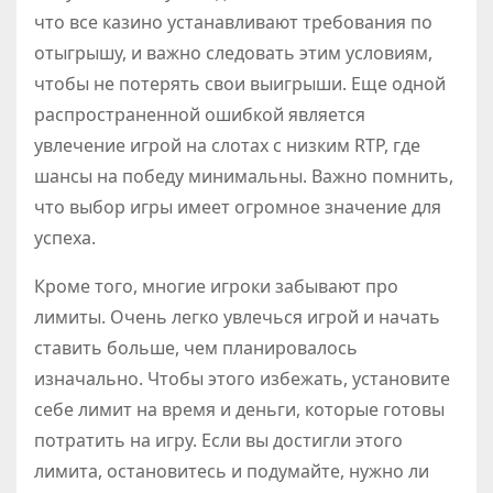
что все казино устанавливают требования по
отыгрышу, и важно следовать этим условиям,
чтобы не потерять свои выигрыши. Еще одной
распространенной ошибкой является
увлечение игрой на слотах с низким RTP, где
шансы на победу минимальны. Важно помнить,
что выбор игры имеет огромное значение для
успеха.
Кроме того, многие игроки забывают про
лимиты. Очень легко увлечься игрой и начать
ставить больше, чем планировалось
изначально. Чтобы этого избежать, установите
себе лимит на время и деньги, которые готовы
потратить на игру. Если вы достигли этого
лимита, остановитесь и подумайте, нужно ли