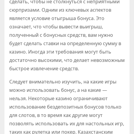
сделать, чтобы не столкнуться с неприятными
сюрпризами. Одним из ключевых аспектов
является условие отыгрыша бонуса. Это
означает, что чтобы вывести выигрыш,
полученный с бонусных средств, вам нужно
будет сделать ставки на определенную сумму в
казино. Иногда эти требования могут быть
достаточно высокими, что делает невозможным
быстрое извлечение средств.
Следует внимательно изучить, на какие игры
можно использовать бонус, а на какие —
нельзя. Некоторые казино ограничивают
использование бездепозитных бонусов только
для слотов, в то время как другие могут
позволять использовать их для настольных игр,
таких как рулетка или покер. Казахстанским