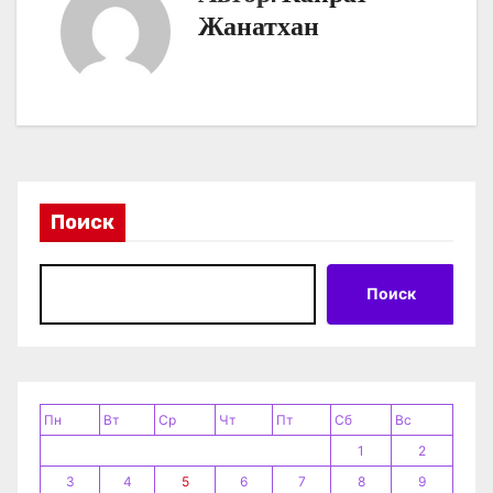
г
Жанатхан
а
ц
и
я
Поиск
п
о
Поиск
з
а
п
Пн
Вт
Ср
Чт
Пт
Сб
Вс
и
1
2
3
4
5
6
7
8
9