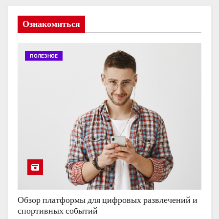
Ознакомиться
ПОЛЕЗНОЕ
Обзор платформы для цифровых развлечений и
спортивных событий