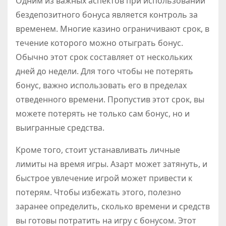
Одним из важных аспектов при использовании
бездепозитного бонуса является контроль за
временем. Многие казино ограничивают срок, в
течение которого можно отыграть бонус.
Обычно этот срок составляет от нескольких
дней до недели. Для того чтобы не потерять
бонус, важно использовать его в пределах
отведенного времени. Пропустив этот срок, вы
можете потерять не только сам бонус, но и
выигранные средства.
Кроме того, стоит устанавливать личные
лимиты на время игры. Азарт может затянуть, и
быстрое увлечение игрой может привести к
потерям. Чтобы избежать этого, полезно
заранее определить, сколько времени и средств
вы готовы потратить на игру с бонусом. Этот