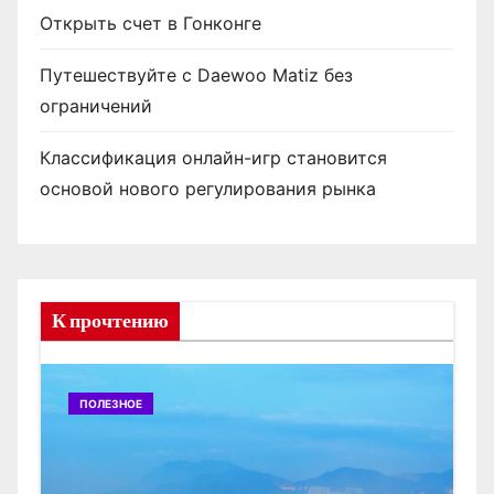
Открыть счет в Гонконге
Путешествуйте с Daewoo Matiz без
ограничений
Классификация онлайн-игр становится
основой нового регулирования рынка
К прочтению
ПОЛЕЗНОЕ