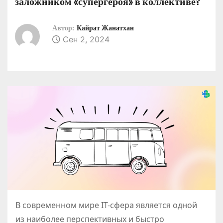
заложником «супергероя» в коллективе?
о
м
Автор:
Кайрат Жанатхан
у
Сен 2, 2024
В современном мире IT-сфера является одной
из наиболее перспективных и быстро