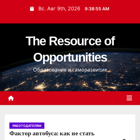
П
Вс. Авг 9th, 2026
9:38:56 AM
е
р
е
The Resource of
й
т
Opportunities
и
к
Образование и саморазвитие
с
о
д
е
р
ж
и
РАБОТОДАТЕЛЯМ
Фактор автобуса: как не стать
м