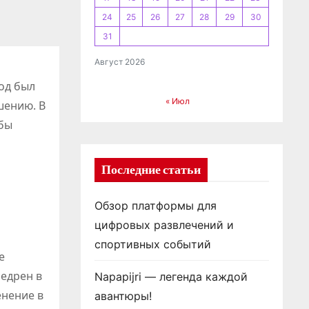
24
25
26
27
28
29
30
31
Август 2026
од был
« Июл
шению. В
обы
Последние статьи
Обзор платформы для
цифровых развлечений и
спортивных событий
е
едрен в
Napapijri — легенда каждой
енение в
авантюры!