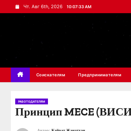
П
Чт. Авг 6th, 2026
10:07:34 AM
е
р
е
й
т
и
к
с
Соискателям
Предпринимателям
о
д
е
р
РАБОТОДАТЕЛЯМ
Принцип MECE (ВИСИ
ж
и
м
Автор:
Кайрат Жанатхан