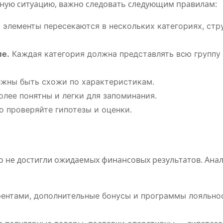
ную ситуацию, важно следовать следующим правилам:
 элементы пересекаются в нескольких категориях, стр
пе.
Каждая категория должна представлять всю группу 
жны быть схожи по характеристикам.
Классификац
Обзо
лее понятны и легки для запоминания.
ия онлайн-
плат
 проверяйте гипотезы и оценки.
игр
для
становится
цифр
Июл 21, 2026
Дияз
Авг 5, 
но не достигли ожидаемых финансовых результатов. Ана
Абдуалиев
Жанатхан
основой
развл
нового
и спо
ентами, дополнительные бонусы и программы лояльно
регулировани
событ