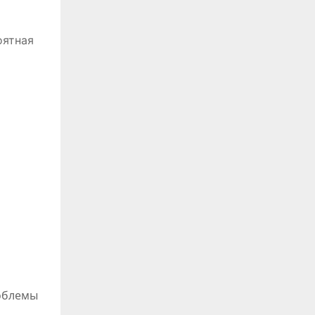
оятная
роблемы