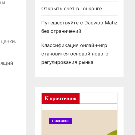
 и
Открыть счет в Гонконге
Путешествуйте с Daewoo Matiz
без ограничений
оценки.
Классификация онлайн-игр
становится основой нового
регулирования рынка
дящий
К прочтению
ПОЛЕЗНОЕ
ПОЛ