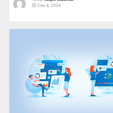
о
Сен 4, 2024
м
у