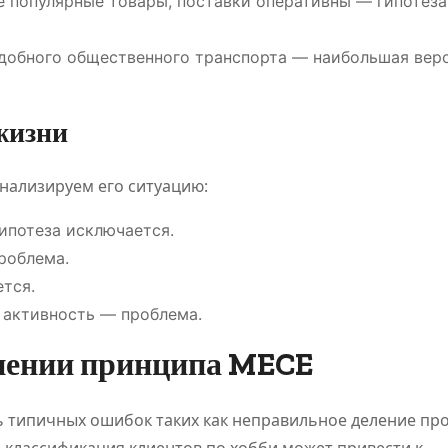
е популярные товары, поставки оперативны — гипотеза
я рынка
добного общественного транспорта — наибольшая вер
жизни
Анализируем его ситуацию:
ипотеза исключается.
роблема.
тся.
 активность — проблема.
нении принципа MECE
 типичных ошибок таких как неправильное деление п