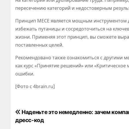
на категории или дублирование труда. Например
пересечению категорий и недостоверным резуль
Принцип MECE является мощным инструментом д
избежать путаницы и сосредоточиться на ключев
жизни. Применяя этот принцип, вы сможете выра
поставленных целей.
Рекомендовано также ознакомиться с другими м
как курс «Принятие решений» или «Критическое
ошибки.
[Фото с 4brain.ru]
Н
Наденьте это немедленно: зачем компа
дресс-код
а