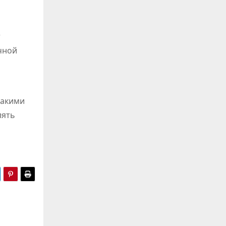
т
чной
такими
лять