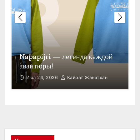
П
Открыть счет в Гонконге
M
Июл 23, 2026
Кайрат Жанатхан