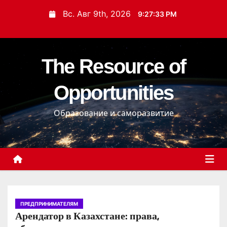
П
Вс. Авг 9th, 2026
9:27:34 PM
е
р
е
The Resource of
й
т
Opportunities
и
к
Образование и саморазвитие
с
о
д
е
р
ж
и
ПРЕДПРИНИМАТЕЛЯМ
Арендатор в Казахстане: права,
м