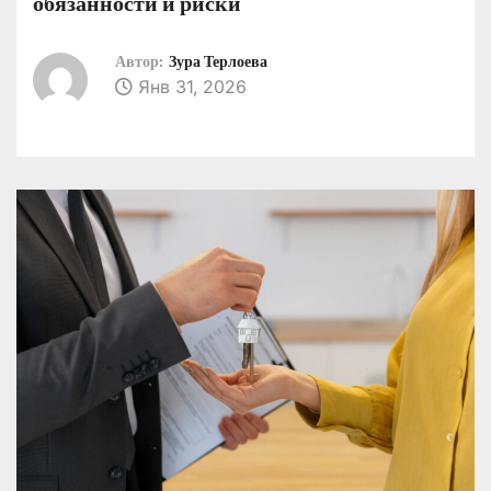
обязанности и риски
о
м
Автор:
Зура Терлоева
у
Янв 31, 2026