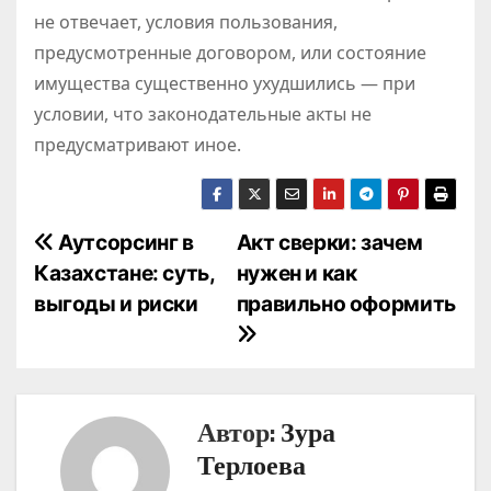
не отвечает, условия пользования,
предусмотренные договором, или состояние
имущества существенно ухудшились — при
условии, что законодательные акты не
предусматривают иное.
Н
Аутсорсинг в
Акт сверки: зачем
Казахстане: суть,
нужен и как
а
выгоды и риски
правильно оформить
в
и
г
Автор:
Зура
а
Терлоева