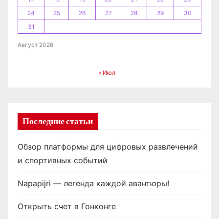
м
24
25
26
27
28
29
30
31
Август 2026
« Июл
Последние статьи
Обзор платформы для цифровых развлечений
и спортивных событий
Napapijri — легенда каждой авантюры!
Открыть счет в Гонконге