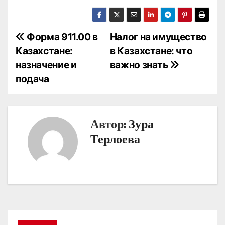
Н
Форма 911.00 в
Налог на имущество
Казахстане:
в Казахстане: что
а
назначение и
важно знать
в
подача
и
г
Автор:
Зура
а
Терлоева
ц
и
я
п