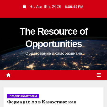
П
Чт. Авг 6th, 2026
6:09:45 PM
е
р
е
The Resource of
й
т
Opportunities
и
к
Образование и саморазвитие
с
о
д
е
р
ж
и
ПРЕДПРИНИМАТЕЛЯМ
Форма 910.00 в Казахстане: как
м