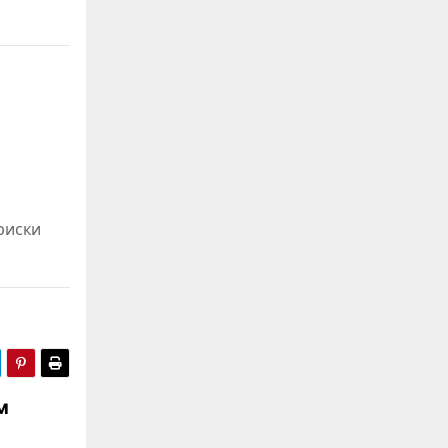
риски
м