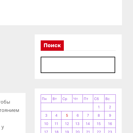
Поиск
П
Пн
Вт
Ср
Чт
Пт
Сб
Вс
тобы
1
2
стоянием
3
4
5
6
7
8
9
10
11
12
13
14
15
16
 у
17
18
19
20
21
22
23