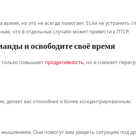
 время, но это не всегда помогает. Если не устранить 
ым, что в отдельных случаях может привести к ПТСР.
анды и освободите своё время
Классификац
Обзо
е только повышает
продуктивность
, но и снижает перегр
ия онлайн-
плат
игр
для
становится
цифр
Июл 21, 2026
Дияз
Авг 5, 
Абдуалиев
Жанатхан
е, делает вас спокойнее и более концентрированным.
основой
развл
нового
и спо
регулировани
событ
м мышлением. Они помогут вам увидеть ситуацию под д