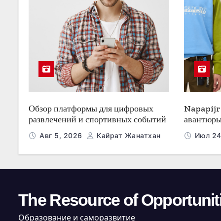
п
и
с
я
м
Обзор платформы для цифровых
Napapijr
развлечений и спортивных событий
авантюры
Авг 5, 2026
Кайрат Жанатхан
Июл 24
The Resource of Opportunit
Образование и саморазвитие