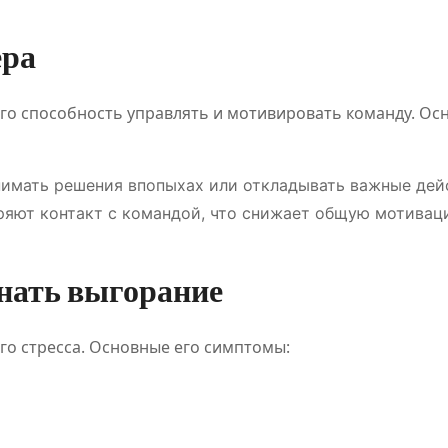
ера
го способность управлять и мотивировать команду. Ос
нимать решения впопыхах или откладывать важные дей
еряют контакт с командой, что снижает общую мотивац
знать выгорание
го стресса. Основные его симптомы: