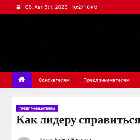
П
Сб. Авг 8th, 2026
10:27:16 PM
е
р
е
й
т
и
к
с
Соискателям
Предпринимателям
о
д
е
р
ПРЕДПРИНИМАТЕЛЯМ
Как лидеру справитьс
ж
и
м
Автор:
Кайрат Жанатхан