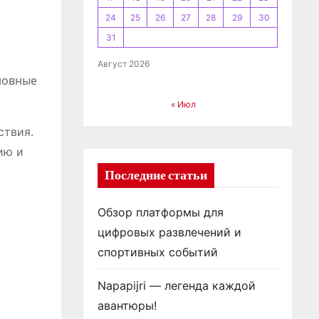
24
25
26
27
28
29
30
31
Август 2026
новные
« Июл
ствия.
ию и
Последние статьи
Обзор платформы для
цифровых развлечений и
спортивных событий
Napapijri — легенда каждой
авантюры!