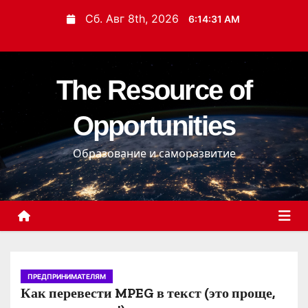
П
Сб. Авг 8th, 2026
6:14:32 AM
е
р
е
The Resource of
й
т
Opportunities
и
к
Образование и саморазвитие
с
о
д
е
р
ж
и
ПРЕДПРИНИМАТЕЛЯМ
Как перевести MPEG в текст (это проще,
м