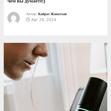
чем вы думаете!)
о
м
Автор:
Кайрат Жанатхан
у
Авг 29, 2024