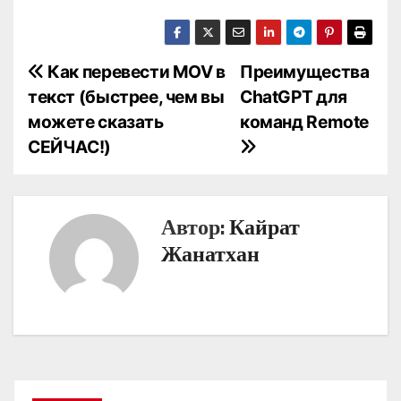
Н
Как перевести MOV в
Преимущества
текст (быстрее, чем вы
ChatGPT для
а
можете сказать
команд Remote
в
СЕЙЧАС!)
и
г
Автор:
Кайрат
а
Жанатхан
ц
и
я
п