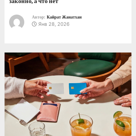
законно, а что нет
о
м
Автор:
Кайрат Жанатхан
у
Янв 28, 2026