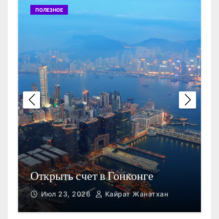
ПОЛЕЗНОЕ
П
Открыть счет в Гонконге
M
Июл 23, 2026
Кайрат Жанатхан