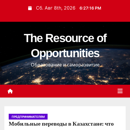
П
Сб. Авг 8th, 2026
6:27:17 PM
е
р
е
The Resource of
й
т
Opportunities
и
к
Образование и саморазвитие
с
о
д
е
р
ж
и
ПРЕДПРИНИМАТЕЛЯМ
Мобильные переводы в Казахстане: что
м