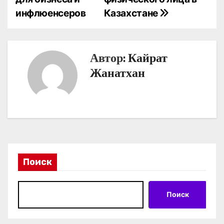
в
инфлюенсеров
Казахстане
и
г
Автор:
Кайрат
а
Жанатхан
ц
и
я
п
Поиск
о
з
Поиск
а