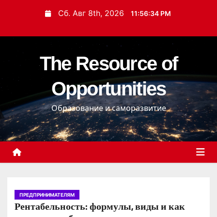
П
Сб. Авг 8th, 2026
11:56:35 PM
е
р
е
The Resource of
й
т
Opportunities
и
к
Образование и саморазвитие
с
о
д
е
р
ж
и
ПРЕДПРИНИМАТЕЛЯМ
Рентабельность: формулы, виды и как
м