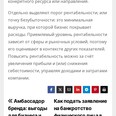
конкретного ресурса или направления.
Отдельно выделяют порог рентабельности, или
точку безубыточности: это минимальная
выручка, при которой бизнес покрывает
расходы. Приемлемый уровень рентабельности
зависит от сферы и рыночных условий, поэтому
его оценивают в контексте других показателей.
Повысить рентабельность можно за счёт
увеличения прибыли и (или) снижения
себестоимости, управляя доходами и затратами
компании.
Н
Амбассадор
Как подать заявление
бренда: выгоды
на банкротство
а
для бизнеса и
физического лица в