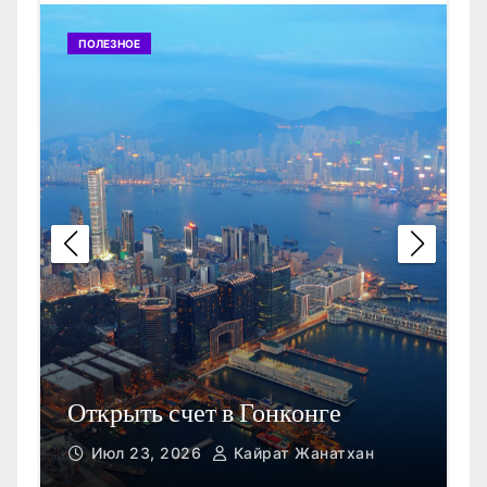
ПОЛЕЗНОЕ
П
Открыть счет в Гонконге
M
Июл 23, 2026
Кайрат Жанатхан