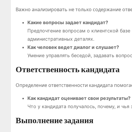
Важно анализировать не только содержание ответ
Какие вопросы задает кандидат?
Предпочтение вопросам о клиентской базе 
административных деталях.
Как человек ведет диалог и слушает?
Классифи
Умение управлять беседой, задавать вопро
ия онлайн
Ответственность кандидата
игр
Определение ответственности кандидата помогает
становит
Июл 21, 2026
Абдуалиев
Как кандидат оценивает свои результаты?
основой
Что у кандидата получалось, почему, и чья
нового
Выполнение задания
регулиро