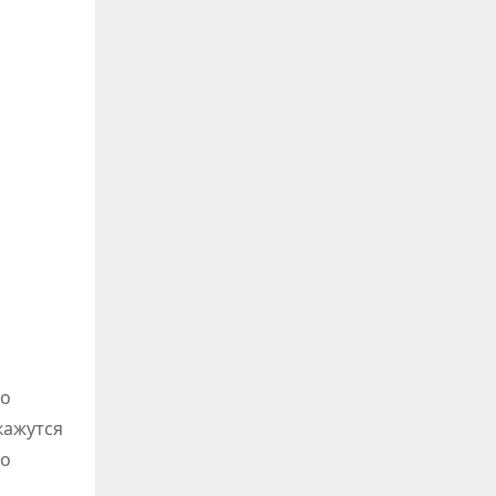
го
кажутся
но