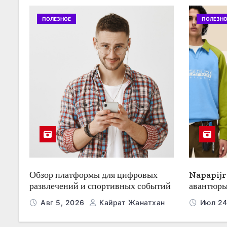
п
о
ПОЛЕЗНОЕ
ПОЛЕЗНО
з
а
п
и
с
я
м
Обзор платформы для цифровых
Napapijr
развлечений и спортивных событий
авантюры
Авг 5, 2026
Кайрат Жанатхан
Июл 24