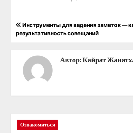
Н
Инструменты для ведения заметок — к
результативность совещаний
а
в
Автор:
Кайрат Жанатх
и
г
а
ц
и
я
Ознакомиться