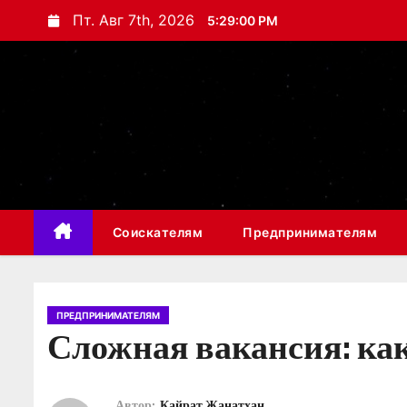
П
Пт. Авг 7th, 2026
5:29:01 PM
е
р
е
й
т
и
к
с
Соискателям
Предпринимателям
о
д
е
р
ПРЕДПРИНИМАТЕЛЯМ
Сложная вакансия: ка
ж
и
м
Автор:
Кайрат Жанатхан