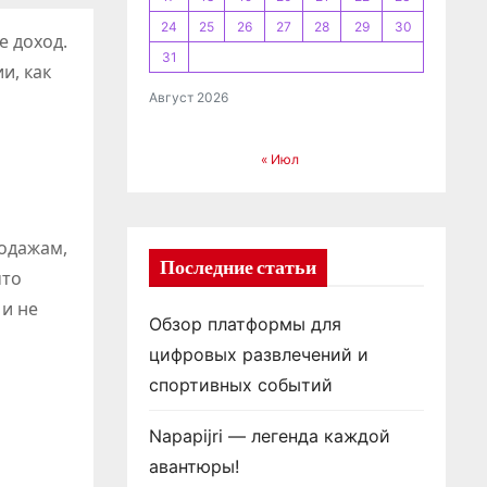
24
25
26
27
28
29
30
е доход.
31
и, как
Август 2026
« Июл
родажам,
Последние статьи
что
 и не
Обзор платформы для
цифровых развлечений и
спортивных событий
Napapijri — легенда каждой
авантюры!