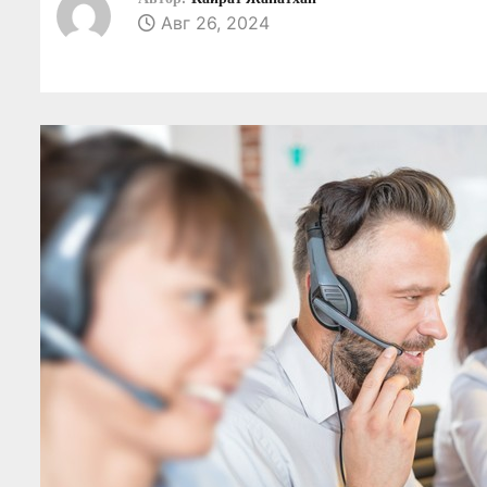
о
Авг 26, 2024
м
у