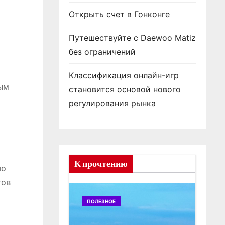
Открыть счет в Гонконге
Путешествуйте с Daewoo Matiz
без ограничений
Классификация онлайн-игр
вым
становится основой нового
регулирования рынка
К прочтению
но
тов
ПОЛЕЗНОЕ
ПОЛ