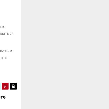
мые
иваться
вать и
атьте
ете