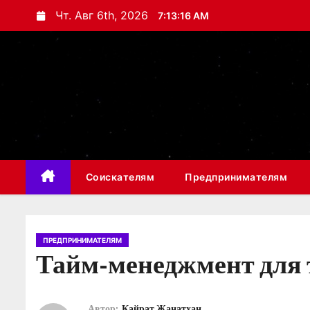
П
Чт. Авг 6th, 2026
7:13:17 AM
е
р
е
й
т
и
к
с
Соискателям
Предпринимателям
о
д
е
р
ПРЕДПРИНИМАТЕЛЯМ
Тайм-менеджмент для т
ж
и
м
Автор:
Кайрат Жанатхан