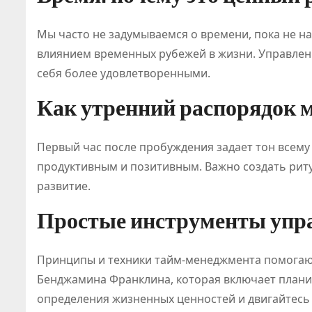
Мы часто не задумываемся о времени, пока не на
влиянием временных рубежей в жизни. Управлен
себя более удовлетворенными.
Как утренний распорядок 
Классифи
Первый час после пробуждения задает тон всему
ия онлайн
продуктивным и позитивным. Важно создать рит
игр
развитие.
становит
Июл 21, 2026
Простые инструменты упра
Абдуалиев
основой
Принципы и техники тайм-менеджмента помогают
нового
Бенджамина Франклина, которая включает плани
регулиро
определения жизненных ценностей и двигайтесь 