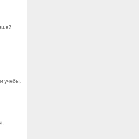
вашей
и учебы,
я.