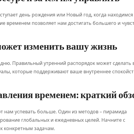
ступает день рождения или Новый год, когда находимся
ие временем позволяет нам достигать большего и чувс
может изменить вашу жизнь
кац
Обзор
Napap
 дню. Правильный утренний распорядок может сделать 
-
платформы
леген
уалы, которые поддерживают ваше внутреннее спокойст
для
кажд
ся
цифровых
авант
Дияз
Авг 5, 2026
Кайрат
Июл 24,
вления временем: краткий обз
Жанатхан
Кайрат Жан
развлечений
 нам успевать больше. Один из методов – пирамида
и спортивных
рование глобальных и ежедневных целей. Начните с
вани
событий
к конкретным задачам.