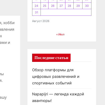
24
25
26
27
28
29
30
31
Август 2026
я, хобби
равления
« Июл
х
ами и
Последние статьи
Обзор платформы для
мы
цифровых развлечений и
я.
спортивных событий
Napapijri — легенда каждой
нашу
авантюры!