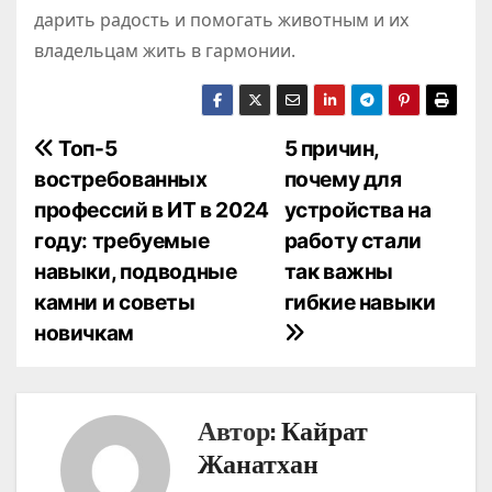
дарить радость и помогать животным и их
владельцам жить в гармонии.
Н
Топ-5
5 причин,
востребованных
почему для
а
профессий в ИТ в 2024
устройства на
в
году: требуемые
работу стали
навыки, подводные
так важны
и
камни и советы
гибкие навыки
г
новичкам
а
ц
Автор:
Кайрат
и
Жанатхан