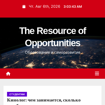
П
Чт. Авг 6th, 2026
3:03:44 AM
е
р
е
The Resource of
й
т
Opportunities
и
к
Образование и саморазвитие
с
о
д
е
р
ж
и
СТУДЕНТАМ
Кинолог: чем занимается, сколько
м