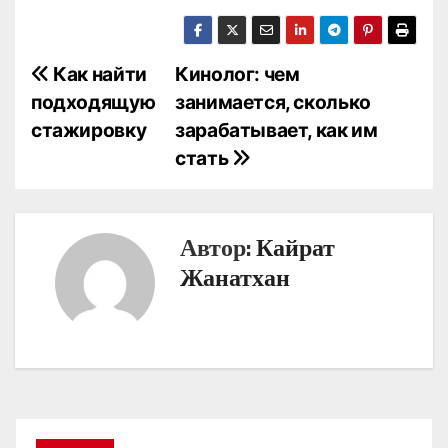
Н
Как найти
Кинолог: чем
подходящую
занимается, сколько
а
стажировку
зарабатывает, как им
в
стать
и
г
Автор:
Кайрат
а
Жанатхан
ц
и
я
п