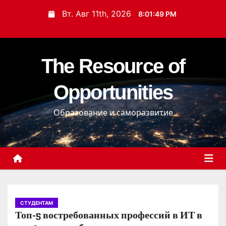
П
Вт. Авг 11th, 2026
8:01:50 PM
е
р
е
The Resource of
й
т
Opportunities
и
к
Образование и саморазвитие
с
о
д
е
р
ж
и
СТУДЕНТАМ
Топ-5 востребованных профессий в ИТ в
м