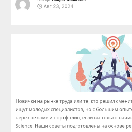
о
Авг 23, 2024
м
у
Новички на рынке труда или те, кто решил смени
ищут молодых специалистов, но с большим опыто
через резюме и портфолио, если вы только начин
Science. Наши советы подготовлены на основе 