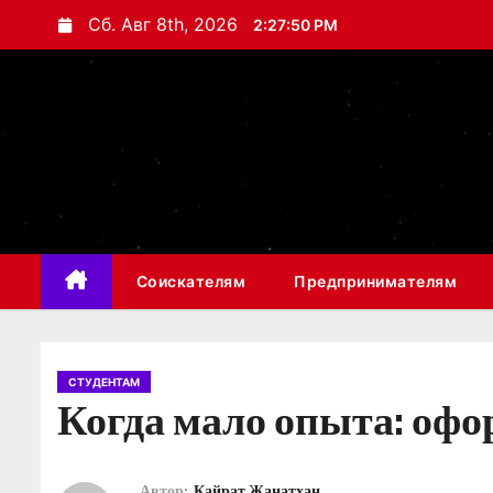
П
Сб. Авг 8th, 2026
2:27:51 PM
е
р
е
й
т
и
к
с
Соискателям
Предпринимателям
о
д
е
р
СТУДЕНТАМ
Когда мало опыта: оф
ж
и
м
Автор:
Кайрат Жанатхан