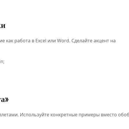
ки
е как работа в Excel или Word. Сделайте акцент на
n;
та»
буллетами. Используйте конкретные примеры вместо об
ПОЛЕЗНОЕ
ПОЛЕЗНОЕ