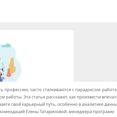
ть профессию, часто сталкиваются с парадоксом: работ
м работы. Эта статья расскажет, как произвести впеча
аете свой карьерный путь, особенно в аналитике данны
рекомендаций Елены Татариновой, менеджера программ