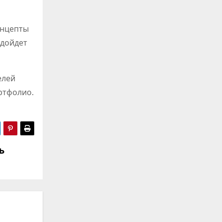
онцепты
одойдет
елей
ртфолио.
ь