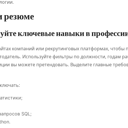
логии.
и резюме
ируйте ключевые навыки в професси
айтах компаний или рекрутинговых платформах, чтобы 
тодатель. Используйте фильтры по должности, годам ра
зиции вы можете претендовать. Выделите главные требо
ключать:
атистики;
запросов SQL;
thon.