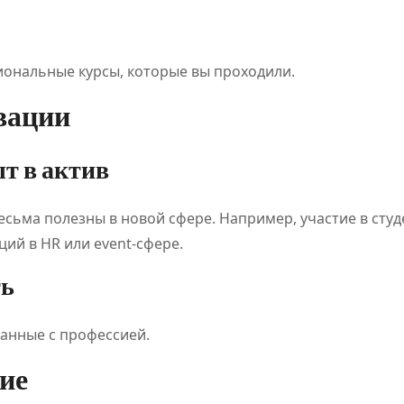
ональные курсы, которые вы проходили.
вации
Классификац
Обзо
т в актив
ия онлайн-
плат
есьма полезны в новой сфере. Например, участие в сту
игр
для
ий в HR или event-сфере.
становится
цифр
Июл 21, 2026
Дияз
Авг 5, 
ть
Абдуалиев
Жанатхан
основой
развл
занные с профессией.
нового
и спо
ие
регулировани
событ