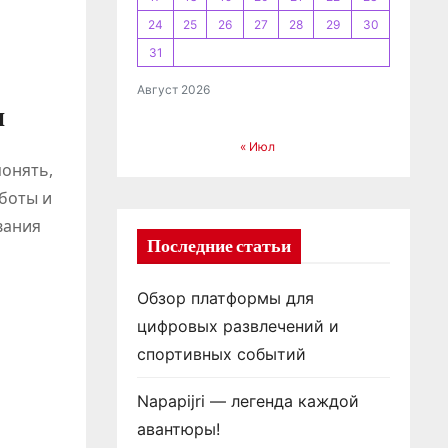
24
25
26
27
28
29
30
31
Август 2026
и
« Июл
понять,
боты и
вания
Последние статьи
Обзор платформы для
цифровых развлечений и
спортивных событий
Napapijri — легенда каждой
авантюры!