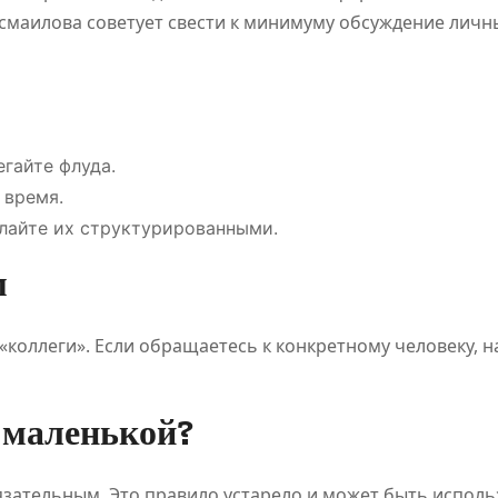
смаилова советует свести к минимуму обсуждение личн
регулировани
событ
я рынка
гайте флуда.
 время.
елайте их структурированными.
м
коллеги». Если обращаетесь к конкретному человеку, 
и маленькой?
язательным. Это правило устарело и может быть испол