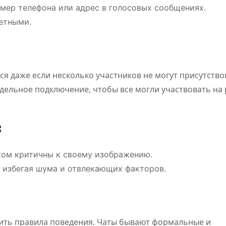
ПОЛЕЗНОЕ
ПОЛЕЗНОЕ
омер телефона или адрес в голосовых сообщениях.
етными.
я даже если несколько участников не могут присутство
тдельное подключение, чтобы все могли участвовать на
Классификац
Обзор
:
ия онлайн-
платф
игр
для
шком критичны к своему изображению.
, избегая шума и отвлекающих факторов.
становится
цифро
Июл 21, 2026
Дияз
Авг 5, 20
Абдуалиев
Жанатхан
основой
развле
нового
и спо
вить правила поведения. Чаты бывают формальные и