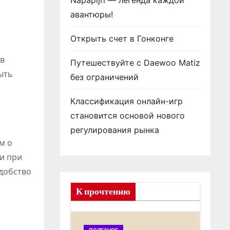
Napapijri — легенда каждой
авантюры!
Открыть счет в Гонконге
ав
Путешествуйте с Daewoo Matiz
ыть
без ограничений
Классификация онлайн-игр
становится основой нового
регулирования рынка
м о
и при
добство
К прочтению