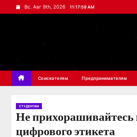
П
Вс. Авг 9th, 2026
11:18:00 AM
е
р
е
й
т
и
к
с
Соискателям
Предпринимателям
о
д
е
р
СТУДЕНТАМ
Не прихорашивайтесь в
ж
и
цифрового этикета
м