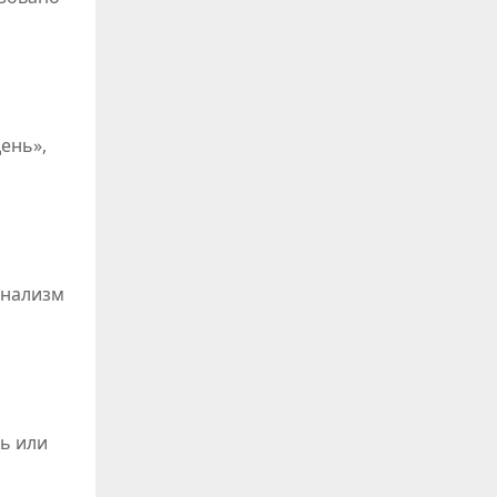
ень»,
онализм
нь или