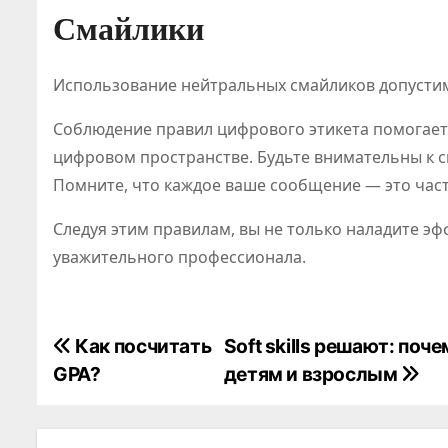
Смайлики
Использование нейтральных смайликов допустим
Соблюдение правил цифрового этикета помогае
цифровом пространстве. Будьте внимательны к 
Помните, что каждое ваше сообщение — это час
Следуя этим правилам, вы не только наладите эф
уважительного профессионала.
Н
Как посчитать
Soft skills решают: поч
GPA?
детям и взрослым
а
в