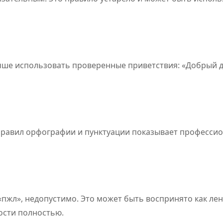
чше использовать проверенные приветствия: «Добрый д
правил орфографии и пунктуации показывает професси
«пжл», недопустимо. Это может быть воспринято как ле
ости полностью.