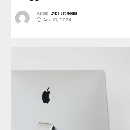
о
м
Автор:
Зура Терлоева
Авг 27, 2024
у