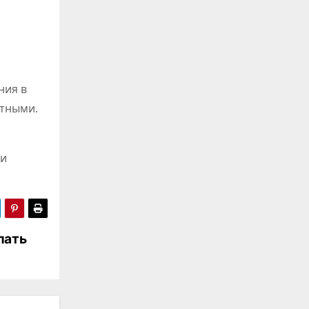
ния в
ктными.
 и
лать