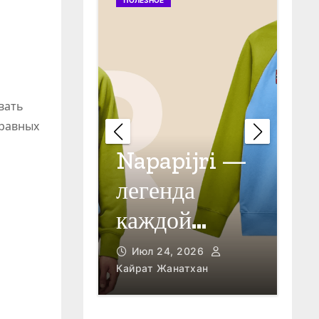
ПОЛЕЗНОЕ
ПОЛЕ
вать
 равных
Napapijri —
ормы
легенда
От
каждой
в 
вых
авантюры!
26
Кайрат
Июл 24, 2026
Ию
Кайрат Жанатхан
Кайра
чений
ртивных