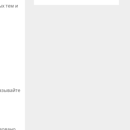
ых тем и
ий
называйте
ьзовано