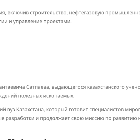
ния, включив строительство, нефтегазовую промышленн
гии и управление проектами.
кац
Обзор
Napap
-
платформы
леген
для
кажд
антаевича Сатпаева, выдающегося казахстанского учено
ся
цифровых
авант
ждений полезных ископаемых.
Дияз
Авг 5, 2026
Кайрат
Июл 24,
Жанатхан
Кайрат Жан
развлечений
кий вуз Казахстана, который готовит специалистов миро
ые разработки и продолжает свою миссию по развитию 
и спортивных
вани
событий