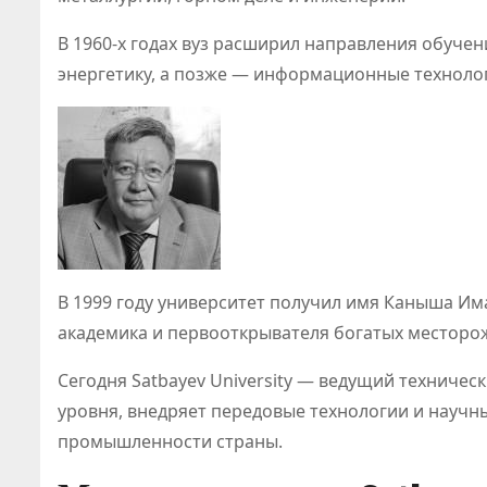
В 1960-х годах вуз расширил направления обуче
энергетику, а позже — информационные техноло
Классифи
ия онлайн
игр
В 1999 году университет получил имя Каныша Им
становит
академика и первооткрывателя богатых месторо
Июл 21, 2026
Абдуалиев
основой
Сегодня Satbayev University — ведущий техничес
уровня, внедряет передовые технологии и научн
нового
промышленности страны.
регулиро