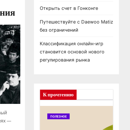
Открыть счет в Гонконге
ания
Путешествуйте с Daewoo Matiz
без ограничений
Классификация онлайн-игр
становится основой нового
регулирования рынка
К прочтению
вый
ПОЛЕЗНОЕ
ПОЛ
лях —