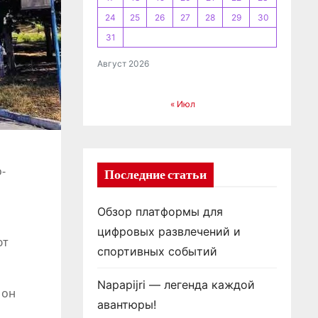
24
25
26
27
28
29
30
31
Август 2026
« Июл
-
Последние статьи
Обзор платформы для
цифровых развлечений и
ют
спортивных событий
Napapijri — легенда каждой
 он
авантюры!