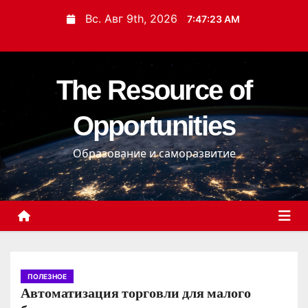
П
Вс. Авг 9th, 2026
7:47:24 AM
е
р
е
The Resource of
й
т
Opportunities
и
к
Образование и саморазвитие
с
о
д
е
р
ж
и
ПОЛЕЗНОЕ
Автоматизация торговли для малого
м