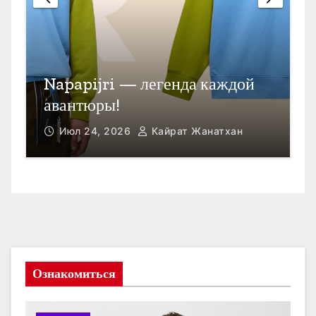
П
Открыть счет в Гонконге
M
Июл 23, 2026
Кайрат Жанатхан
Ознакомиться