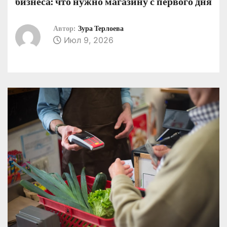
бизнеса: что нужно магазину с первого дня
о
м
Автор:
Зура Терлоева
у
Июл 9, 2026