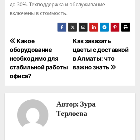
до 30%. Техподдержка и обслуживание
включены в стоимость.
Н
Какое
Как заказать
оборудование
цветы с доставкой
а
необходимо для
в Алматы: что
в
стабильной работы
важно знать
офиса?
и
г
а
Автор:
Зура
Терлоева
ц
и