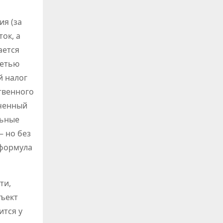
я (за
ок, а
ается
сетью
й налог
твенного
оченный
льные
— но без
 формула
ти,
бъект
ится у