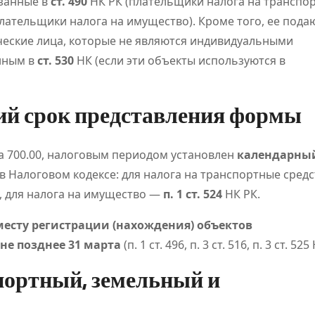
азанные в
ст. 490
НК РК (плательщики налога на транспор
лательщики налога на имущество). Кроме того, ее подаю
ческие лица, которые не являются индивидуальными
нным в
ст. 530
НК (если эти объекты используются в
ий срок представления формы
кац
Обзор
Napap
-
платформы
леген
ма 700.00, налоговым периодом установлен
календарный
 в Налоговом кодексе: для налога на транспортные сред
для
кажд
, для налога на имущество —
п. 1 ст. 524
НК РК.
ся
цифровых
авант
Дияз
Авг 5, 2026
Кайрат
Июл 24,
месту регистрации (нахождения) объектов
Жанатхан
Кайрат Жан
развлечений
не позднее 31 марта
(п. 1 ст. 496, п. 3 ст. 516, п. 3 ст. 525
и спортивных
портный, земельный и
вани
событий