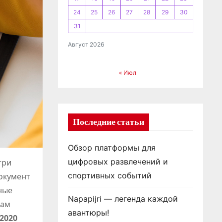
24
25
26
27
28
29
30
31
Август 2026
« Июл
Последние статьи
Обзор платформы для
цифровых развлечений и
три
спортивных событий
Документ
ные
Napapijri — легенда каждой
лам
авантюры!
 2020