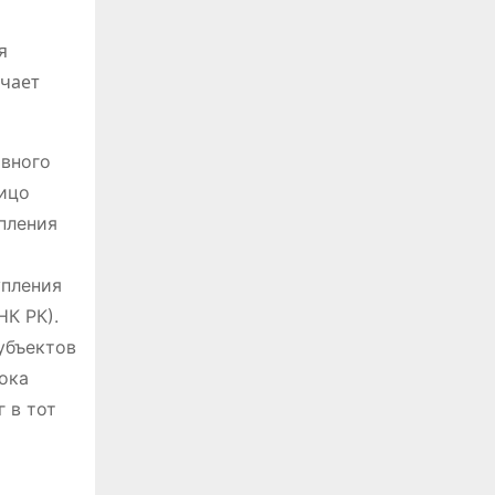
я
ачает
ивного
ицо
пления
упления
НК РК).
убъектов
ока
г в тот