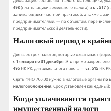
Декларацию составляют налогоплательщики, ук
498
(плательщики земельного налога) и
ст. 517
(п
занимающиеся частной практикой, а также физи
предпринимателями, — по объектам, перечисле
предпринимательской деятельности).
Налоговый период и крайн
Классифи
ия онлайн
Для всех трех налогов, которые охватывает фор
с
1 января по 31 декабря
. Это прямо закреплено
игр
495
НК РК, для земельного налога —
ст. 515
НК РК
становит
Июл 21, 2026
Сдать ФНО 700.00 нужно в налоговые органы
по 
Абдуалиев
основой
налогообложения
. Срок установлен как единый:
нового
Когда уплачиваются транс
регулиро
имущественный налоги