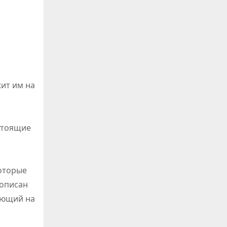
ит им на
стоящие
которые
 описан
ующий на