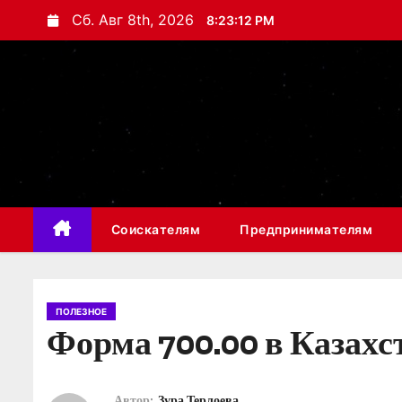
П
Сб. Авг 8th, 2026
8:23:13 PM
е
р
е
й
т
и
к
с
Соискателям
Предпринимателям
о
д
е
р
ПОЛЕЗНОЕ
Форма 700.00 в Казахст
ж
и
м
Автор:
Зура Терлоева