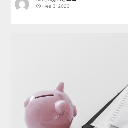
о
Фев 3, 2026
м
у