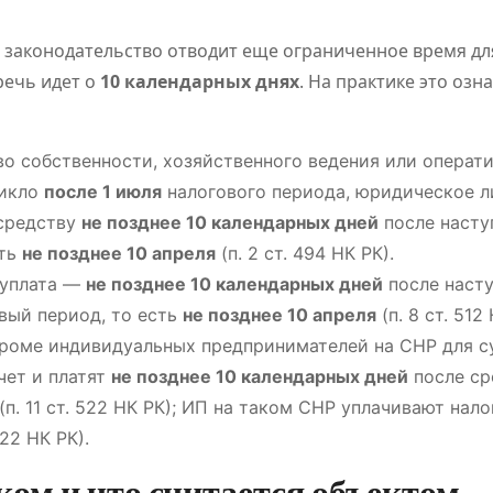
, законодательство отводит еще ограниченное время дл
речь идет о
10 календарных днях
. На практике это озн
аво собственности, хозяйственного ведения или операт
никло
после 1 июля
налогового периода, юридическое л
 средству
не позднее 10 календарных дней
после насту
сть
не позднее 10 апреля
(п. 2 ст. 494 НК РК).
 уплата —
не позднее 10 календарных дней
после наст
вый период, то есть
не позднее 10 апреля
(п. 8 ст. 512 
кроме индивидуальных предпринимателей на СНР для с
чет и платят
не позднее 10 календарных дней
после ср
(п. 11 ст. 522 НК РК); ИП на таком СНР уплачивают нало
522 НК РК).
ом и что считается объектом