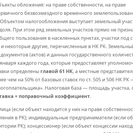
объекты обложения: на праве собственности, на праве
ервичного безвозмездного временного землепользовани
К). Объектом налогообложения выступает земельный участ
оля. При этом ряд земельных участков прямо не призн
бщего пользования в населенных пунктах, участки под 
и некоторые другие, перечисленные в НК РК. Земельны
окументов (актов) и данных государственного количес
1 января каждого года, которые предоставляет уполном
тавки определены
главой 61 НК
, а местные представите
 чем на 50% от базовых ставок по ст. 505 и 506 НК РК 
логоплательщика». Налоговая база — площадь участка,
ставка × поправочный коэффициент
.
ица (если объект находится у них на праве собственнос
ления в РК); индивидуальные предприниматели (если о
тории РК); концессионер (если объект концессии наход