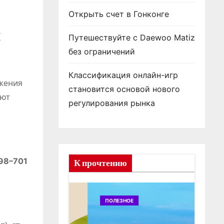
Открыть счет в Гонконге
й
Путешествуйте с Daewoo Matiz
без ограничений
Классификация онлайн-игр
ажения
становится основой нового
еют
регулирования рынка
698–701
К прочтению
ПОЛЕЗНОЕ
ПОЛ