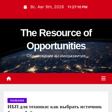
П
Вс. Авг 9th, 2026
11:27:11 PM
е
р
е
The Resource of
й
т
Opportunities
и
к
Образование и саморазвитие
с
о
д
е
р
ж
и
ПОЛЕЗНОЕ
ИБП для техники: как выбрать источник
м