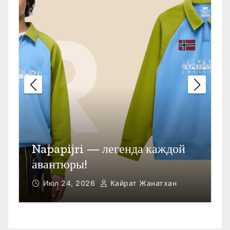
каждой
Открыть счет в Гонконге
атхан
Июл 23, 2026
Кайрат Жанатхан