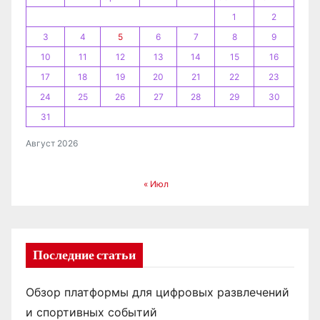
и
1
2
3
4
5
6
7
8
9
с
10
11
12
13
14
15
16
я
17
18
19
20
21
22
23
24
25
26
27
28
29
30
м
31
Август 2026
« Июл
Последние статьи
Обзор платформы для цифровых развлечений
и спортивных событий