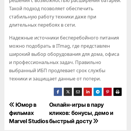
решения с возможностью расширения батарей.
Такой подход позволяет обеспечить
стабильную работу техники даже при
длительных перебоях в сети.
Надежные источники бесперебойного питания
можно подобрать в ITmag, где представлен
широкий выбор оборудования для дома, офиса
и профессиональных задач. Правильно
выбранный ИБП продлевает срок службы
техники и защищает данные от потери.
Н
Юмор в
Онлайн-игры в пару
фильмах
кликов: бонусы, демо и
а
Marvel Studios
быстрый досту
в