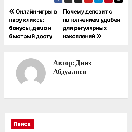
Н
Онлайн-игры в
Почему депозит с
пару кликов:
пополнением удобен
а
бонусы, демо и
для регулярных
в
быстрый досту
накоплений
и
г
Автор:
Дияз
а
Абдуалиев
ц
и
я
п
Поиск
о