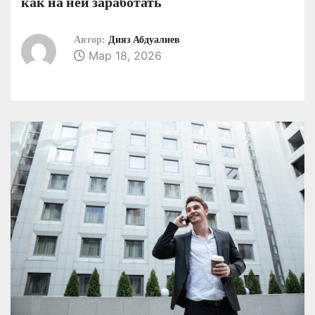
как на ней заработать
о
м
Автор:
Дияз Абдуалиев
у
Мар 18, 2026