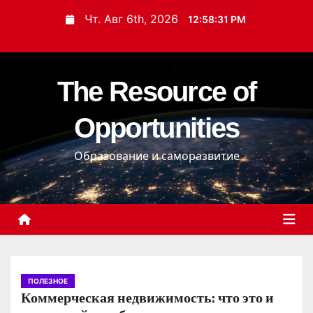
П
Чт. Авг 6th, 2026
12:58:32 PM
е
р
е
The Resource of
й
т
Opportunities
и
к
Образование и саморазвитие
с
о
д
е
р
ж
и
ПОЛЕЗНОЕ
Коммерческая недвижимость: что это и
м