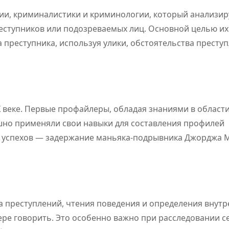
ии, криминалистики и криминологии, который анализир
реступников или подозреваемых лиц. Основной целью и
 преступника, используя улики, обстоятельства престу
 веке. Первые профайлеры, обладая знаниями в област
ешно применяли свои навыки для составления профилей
ых успехов — задержание маньяка-подрывника Джорджа 
 преступлений, чтения поведения и определения внутр
ПОЛЕЗНОЕ
ПОЛЕЗНОЕ
ере говорить. Это особенно важно при расследовании 