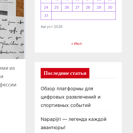
24
25
26
27
28
29
30
31
Август 2026
« Июл
ями из
Последние статьи
ии
офессии
Обзор платформы для
цифровых развлечений и
спортивных событий
Napapijri — легенда каждой
авантюры!