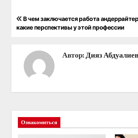
Н
В чем заключается работа андеррайтер
какие перспективы у этой профессии
а
в
Автор:
Дияз Абдуалие
и
г
а
ц
и
я
Ознакомиться
п