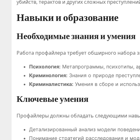
убийств, терактов и других сложных преступлени
Навыки и образование
Необходимые знания и умения
Работа профайлера требует обширного набора зн
Классификац
Обзор
ия онлайн-
платфор
Психология:
Метапрограммы, психотипы, ар
Криминология:
Знания о природе преступле
игр
для
Криминалистика:
Умения в сборе и использ
становится
цифровы
Июл 21, 2026
Дияз
Авг 5, 2026
Ключевые умения
Абдуалиев
Жанатхан
основой
развлече
Профайлеры должны обладать следующими навы
нового
и спорти
Детализированный анализ модели поведени
регулировани
событий
Понимание стратегий расследования и мод