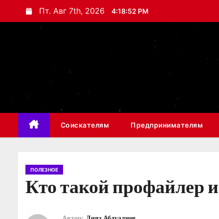
П
Пт. Авг 7th, 2026
4:18:53 PM
е
р
е
й
т
и
к
с
Соискателям
Предпринимателям
о
д
е
р
ПОЛЕЗНОЕ
Кто такой профайлер и
ж
и
м
Автор:
Дияз Абдуалиев