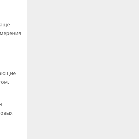
чаще
амерения
нающие
том.
и
новых