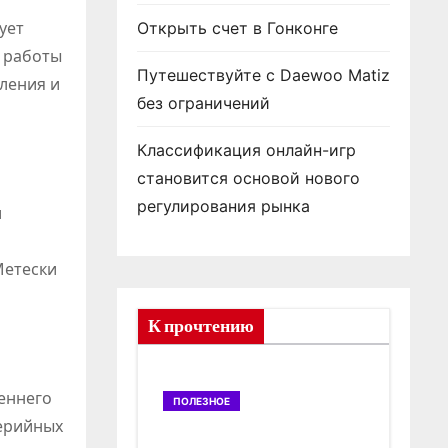
ует
Открыть счет в Гонконге
х работы
Путешествуйте с Daewoo Matiz
пления и
без ограничений
Классификация онлайн-игр
становится основой нового
регулирования рынка
и
Метески
К прочтению
еннего
ПОЛЕЗНОЕ
ПОЛ
серийных