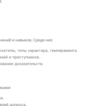
й.
аний и навыков. Среди них:
Napapijri —
мы
легенда
Откры
хетипы, типы характера, темперамента.
ний и преступников.
каждой
в Гон
овании доказательств.
х
авантюры!
Кайрат
Июл 24, 2026
Июл 23,
Кайрат Жанатхан
Кайрат Жан
ний
ками:
вных
я.
елей допроса.