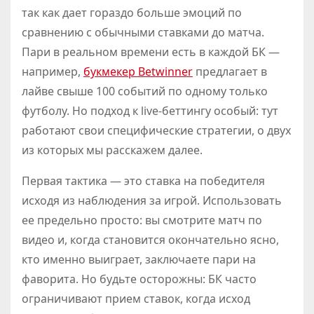
так как дает гораздо больше эмоций по
сравнению с обычными ставками до матча.
Пари в реальном времени есть в каждой БК —
например,
букмекер Betwinner
предлагает в
лайве свыше 100 событий по одному только
футболу. Но подход к live-беттингу особый: тут
работают свои специфические стратегии, о двух
из которых мы расскажем далее.
Первая тактика — это ставка на победителя
исходя из наблюдения за игрой. Использовать
ее предельно просто: вы смотрите матч по
видео и, когда становится окончательно ясно,
кто именно выиграет, заключаете пари на
фаворита. Но будьте осторожны: БК часто
ограничивают прием ставок, когда исход