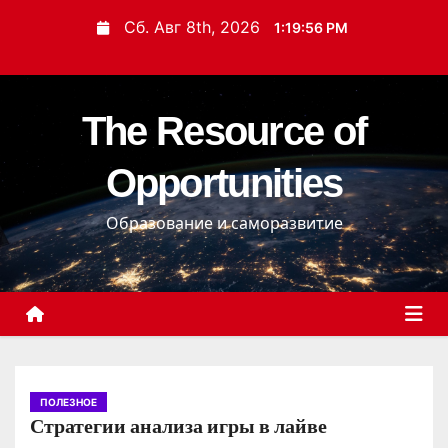
П
Сб. Авг 8th, 2026
1:19:56 PM
е
р
е
The Resource of
й
т
Opportunities
и
к
Образование и саморазвитие
с
о
д
е
р
ж
и
ПОЛЕЗНОЕ
Стратегии анализа игры в лайве
м