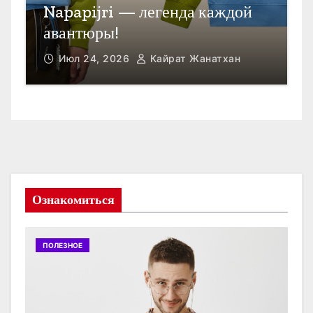
й
Открыть счет в Гонконге
Июл 23, 2026
Кайрат Жанатхан
Ознакомиться
ПОЛЕЗНОЕ