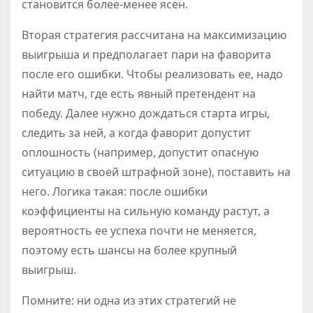
становится более-менее ясен.
Вторая стратегия рассчитана на максимизацию
выигрыша и предполагает пари на фаворита
после его ошибки. Чтобы реализовать ее, надо
найти матч, где есть явный претендент на
победу. Далее нужно дождаться старта игры,
следить за ней, а когда фаворит допустит
оплошность (например, допустит опасную
ситуацию в своей штрафной зоне), поставить на
него. Логика такая: после ошибки
коэффициенты на сильную команду растут, а
вероятность ее успеха почти не меняется,
поэтому есть шансы на более крупный
выигрыш.
Помните: ни одна из этих стратегий не