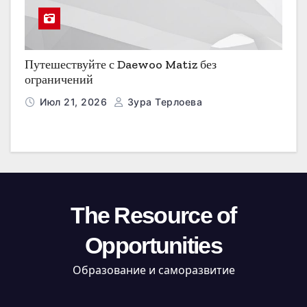
Путешествуйте с Daewoo Matiz без
ограничений
Июл 21, 2026
Зура Терлоева
The Resource of
Opportunities
Образование и саморазвитие