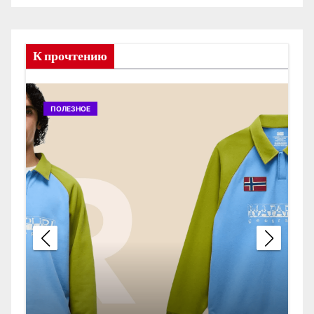
К прочтению
ПОЛЕЗНОЕ