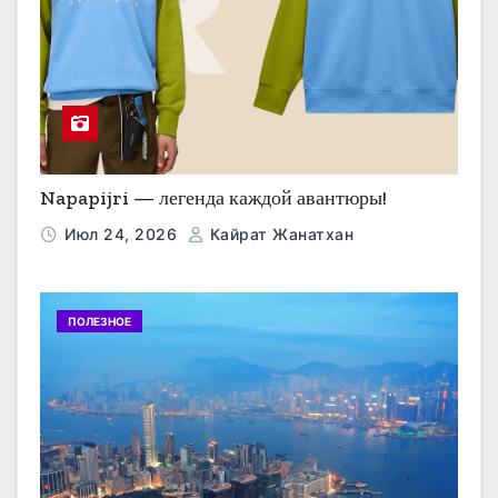
Napapijri — легенда каждой авантюры!
Июл 24, 2026
Кайрат Жанатхан
ПОЛЕЗНОЕ