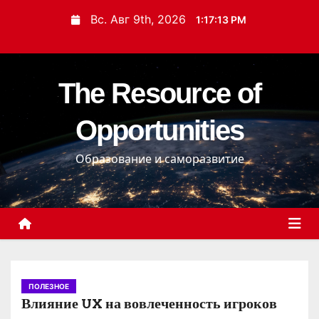
П
Вс. Авг 9th, 2026
1:17:14 PM
е
р
е
The Resource of
й
т
Opportunities
и
к
Образование и саморазвитие
с
о
д
е
р
ж
и
ПОЛЕЗНОЕ
Влияние UX на вовлеченность игроков
м