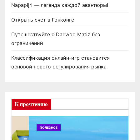
Napapijri — легенда каждой авантюры!
Открыть счет в Гонконге
Путешествуйте с Daewoo Matiz без
ограничений
Классификация онлайн-игр становится
основой нового регулирования рынка
К прочтению
ПОЛЕЗНОЕ