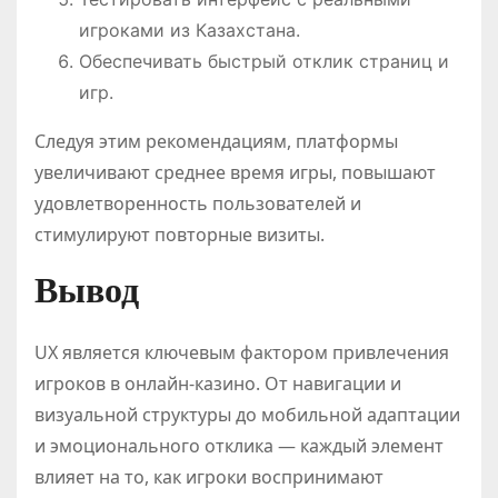
игроками из Казахстана.
Обеспечивать быстрый отклик страниц и
игр.
Следуя этим рекомендациям, платформы
увеличивают среднее время игры, повышают
удовлетворенность пользователей и
стимулируют повторные визиты.
Вывод
UX является ключевым фактором привлечения
игроков в онлайн-казино. От навигации и
визуальной структуры до мобильной адаптации
и эмоционального отклика — каждый элемент
влияет на то, как игроки воспринимают