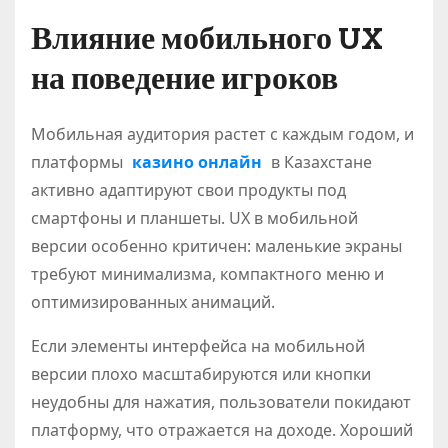
Влияние мобильного UX
на поведение игроков
Мобильная аудитория растет с каждым годом, и
платформы
казино онлайн
в Казахстане
активно адаптируют свои продукты под
смартфоны и планшеты. UX в мобильной
версии особенно критичен: маленькие экраны
требуют минимализма, компактного меню и
оптимизированных анимаций.
Если элементы интерфейса на мобильной
версии плохо масштабируются или кнопки
неудобны для нажатия, пользователи покидают
платформу, что отражается на доходе. Хороший