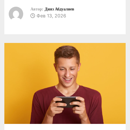
о
Автор:
Дияз Абдуалиев
м
Фев 13, 2026
у