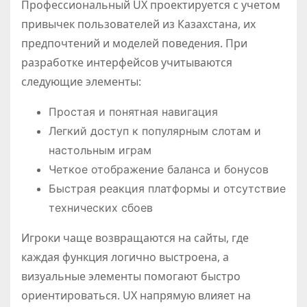
Профессиональный UX проектируется с учетом
привычек пользователей из Казахстана, их
предпочтений и моделей поведения. При
разработке интерфейсов учитываются
следующие элементы:
Простая и понятная навигация
Легкий доступ к популярным слотам и
настольным играм
Четкое отображение баланса и бонусов
Быстрая реакция платформы и отсутствие
технических сбоев
Игроки чаще возвращаются на сайты, где
каждая функция логично выстроена, а
визуальные элементы помогают быстро
ориентироваться. UX напрямую влияет на