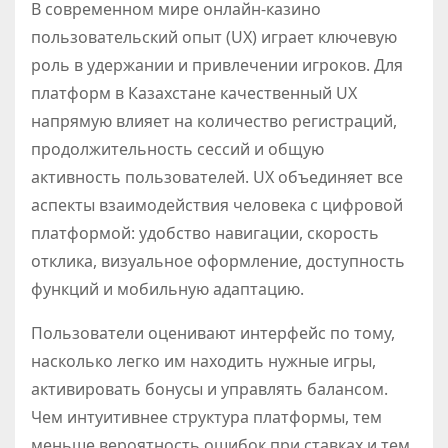
В современном мире онлайн-казино
пользовательский опыт (UX) играет ключевую
роль в удержании и привлечении игроков. Для
платформ в Казахстане качественный UX
напрямую влияет на количество регистраций,
продолжительность сессий и общую
активность пользователей. UX объединяет все
аспекты взаимодействия человека с цифровой
платформой: удобство навигации, скорость
отклика, визуальное оформление, доступность
функций и мобильную адаптацию.
Пользователи оценивают интерфейс по тому,
насколько легко им находить нужные игры,
активировать бонусы и управлять балансом.
Чем интуитивнее структура платформы, тем
меньше вероятность ошибок при ставках и тем