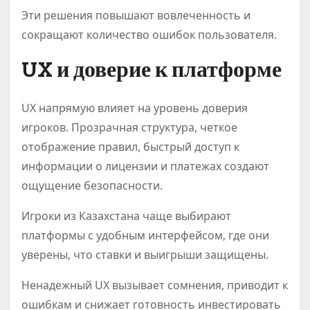
Эти решения повышают вовлеченность и
сокращают количество ошибок пользователя.
UX и доверие к платформе
UX напрямую влияет на уровень доверия
игроков. Прозрачная структура, четкое
отображение правил, быстрый доступ к
информации о лицензии и платежах создают
ощущение безопасности.
Игроки из Казахстана чаще выбирают
платформы с удобным интерфейсом, где они
уверены, что ставки и выигрыши защищены.
Ненадежный UX вызывает сомнения, приводит к
ошибкам и снижает готовность инвестировать