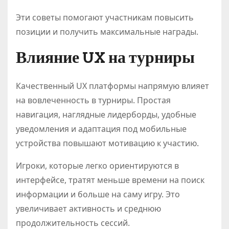
Эти советы помогают участникам повысить
позиции и получить максимальные награды.
Влияние UX на турниры
Качественный UX платформы напрямую влияет
на вовлеченность в турниры. Простая
навигация, наглядные лидерборды, удобные
уведомления и адаптация под мобильные
устройства повышают мотивацию к участию.
Игроки, которые легко ориентируются в
интерфейсе, тратят меньше времени на поиск
информации и больше на саму игру. Это
увеличивает активность и среднюю
продолжительность сессий.