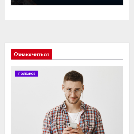
Ознакомиться
ПОЛЕЗНОЕ