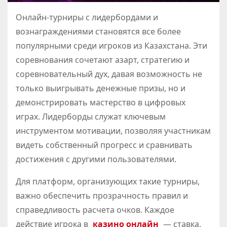
Онлайн-турниры с лидербордами и
вознаграждениями становятся все более
популярными среди игроков из Казахстана. Эти
соревнования сочетают азарт, стратегию и
соревновательный дух, давая возможность не
только выигрывать денежные призы, но и
демонстрировать мастерство в цифровых
играх. Лидерборды служат ключевым
инструментом мотивации, позволяя участникам
видеть собственный прогресс и сравнивать
достижения с другими пользователями.
Для платформ, организующих такие турниры,
важно обеспечить прозрачность правил и
справедливость расчета очков. Каждое
действие игрока в
казино онлайн
— ставка,