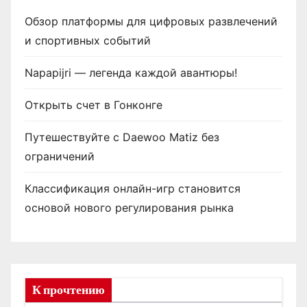
Обзор платформы для цифровых развлечений
и спортивных событий
Napapijri — легенда каждой авантюры!
Открыть счет в Гонконге
Путешествуйте с Daewoo Matiz без
ограничений
Классификация онлайн-игр становится
основой нового регулирования рынка
К прочтению