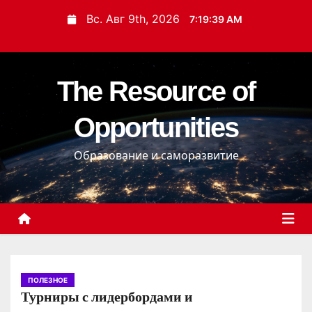
П
Вс. Авг 9th, 2026
7:19:40 AM
е
р
е
The Resource of
й
т
Opportunities
и
к
Образование и саморазвитие
с
о
д
е
р
ж
и
ПОЛЕЗНОЕ
Турниры с лидербордами и
м