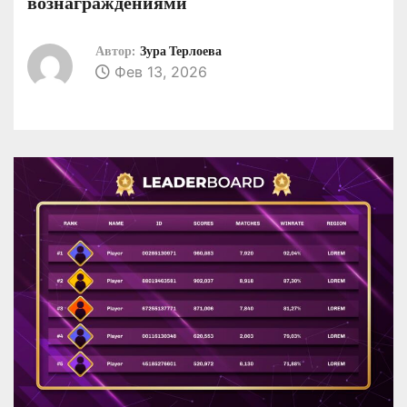
вознаграждениями
о
м
Автор:
Зура Терлоева
у
Фев 13, 2026