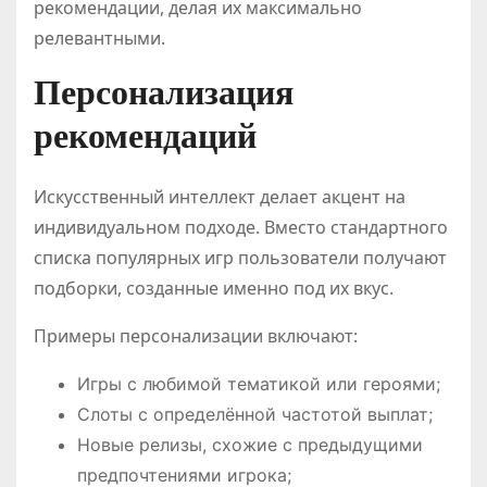
рекомендации, делая их максимально
релевантными.
Персонализация
рекомендаций
Искусственный интеллект делает акцент на
индивидуальном подходе. Вместо стандартного
списка популярных игр пользователи получают
подборки, созданные именно под их вкус.
Примеры персонализации включают:
Игры с любимой тематикой или героями;
Слоты с определённой частотой выплат;
Новые релизы, схожие с предыдущими
предпочтениями игрока;