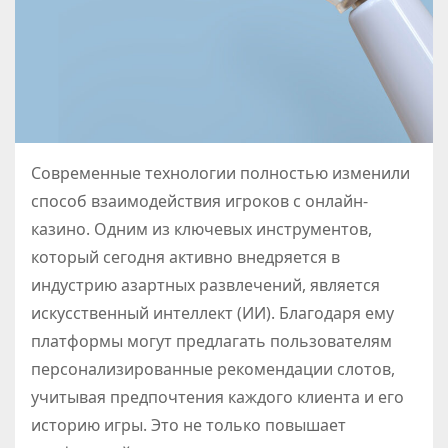
Современные технологии полностью изменили
способ взаимодействия игроков с онлайн-
казино. Одним из ключевых инструментов,
который сегодня активно внедряется в
индустрию азартных развлечений, является
искусственный интеллект (ИИ). Благодаря ему
платформы могут предлагать пользователям
персонализированные рекомендации слотов,
учитывая предпочтения каждого клиента и его
историю игры. Это не только повышает