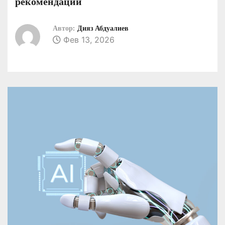
рекомендации
о
м
Автор:
Дияз Абдуалиев
у
Фев 13, 2026