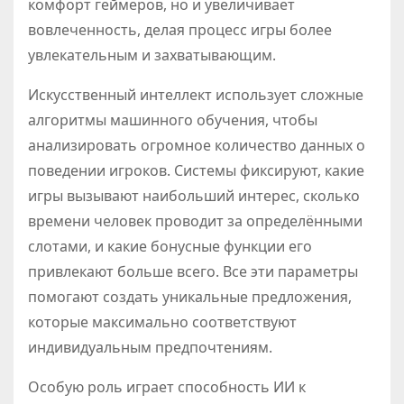
комфорт геймеров, но и увеличивает
вовлеченность, делая процесс игры более
увлекательным и захватывающим.
Искусственный интеллект использует сложные
алгоритмы машинного обучения, чтобы
анализировать огромное количество данных о
поведении игроков. Системы фиксируют, какие
игры вызывают наибольший интерес, сколько
времени человек проводит за определёнными
слотами, и какие бонусные функции его
привлекают больше всего. Все эти параметры
помогают создать уникальные предложения,
которые максимально соответствуют
индивидуальным предпочтениям.
Особую роль играет способность ИИ к