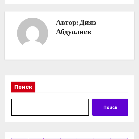
и
г
Автор:
Дияз
а
Абдуалиев
ц
и
я
п
Поиск
о
з
Поиск
а
п