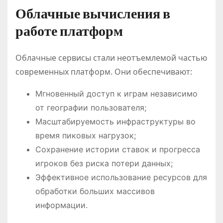
Облачные вычисления в
работе платформ
Облачные сервисы стали неотъемлемой частью
современных платформ. Они обеспечивают:
Мгновенный доступ к играм независимо
от географии пользователя;
Масштабируемость инфраструктуры во
время пиковых нагрузок;
Сохранение истории ставок и прогресса
игроков без риска потери данных;
Эффективное использование ресурсов для
обработки больших массивов
информации.