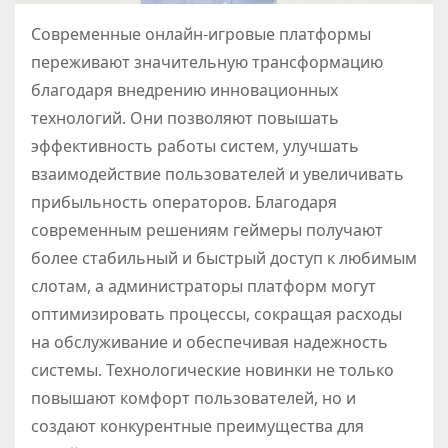
Современные онлайн-игровые платформы
переживают значительную трансформацию
благодаря внедрению инновационных
технологий. Они позволяют повышать
эффективность работы систем, улучшать
взаимодействие пользователей и увеличивать
прибыльность операторов. Благодаря
современным решениям геймеры получают
более стабильный и быстрый доступ к любимым
слотам, а администраторы платформ могут
оптимизировать процессы, сокращая расходы
на обслуживание и обеспечивая надежность
системы. Технологические новинки не только
повышают комфорт пользователей, но и
создают конкурентные преимущества для