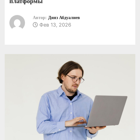
платформы
о
м
Автор:
Дияз Абдуалиев
у
Фев 13, 2026