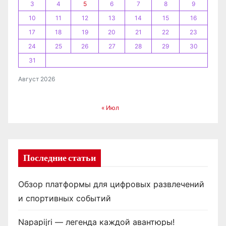
3
4
5
6
7
8
9
с
10
11
12
13
14
15
16
я
17
18
19
20
21
22
23
24
25
26
27
28
29
30
м
31
Август 2026
« Июл
Последние статьи
Обзор платформы для цифровых развлечений
и спортивных событий
Napapijri — легенда каждой авантюры!