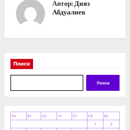
Автор:
Дияз
г
Абдуалиев
а
ц
и
я
Поиск
п
о
Поиск
з
а
п
Пн
Вт
Ср
Чт
Пт
Сб
Вс
и
1
2