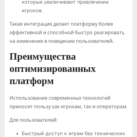
которые увеличивают привлечение
игроков.
Такая интеграция делает платформу более
эффективной и способной быстро реагировать
на изменения в поведении пользователей.
Преимущества
оптимизированных
платформ
Использование современных технологий
приносит пользу как игрокам, так и операторам.
Для пользователей:
Быстрый доступ к играм без технических