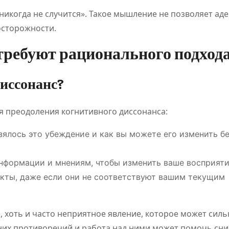
никогда не случится». Такое мышление не позволяет ад
осторожности.
требуют рационального подход
иссонанс?
я преодоления когнитивного диссонанса:
зялось это убеждение и как вы можете его изменить б
нформации и мнениям, чтобы изменить ваше восприяти
ты, даже если они не соответствуют вашим текущим
, хоть и часто неприятное явление, которое может силь
нних противоречий и работа над ними может помочь сни