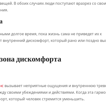
ПОЛЕЗНОЕ
ПОЛЕЗНОЕ
 вещей. В обоих случаях люди поступают вразрез со сво
ния.
а
ными долгое время, пока жизнь сама не приведет их к
ает внутренний дискомфорт, который рано или поздно вы
Классификац
Обзор
зона дискомфорта
ия онлайн-
платфо
игр
для
становится
цифров
Июл 21, 2026
Дияз
Авг 5, 2026
нс
вызывает неприятные ощущения и внутреннюю трево
Абдуалиев
Жанатхан
основой
развлеч
жду своими убеждениями и действиями. Когда эта гарм
орт, который человек стремится уменьшить.
нового
и спорт