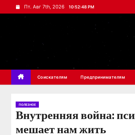
П
Пт. Авг 7th, 2026
10:52:49 PM
е
р
е
й
т
и
к
с
Соискателям
Предпринимателям
о
д
е
р
ПОЛЕЗНОЕ
Внутренняя война: пси
ж
и
мешает нам жить
м