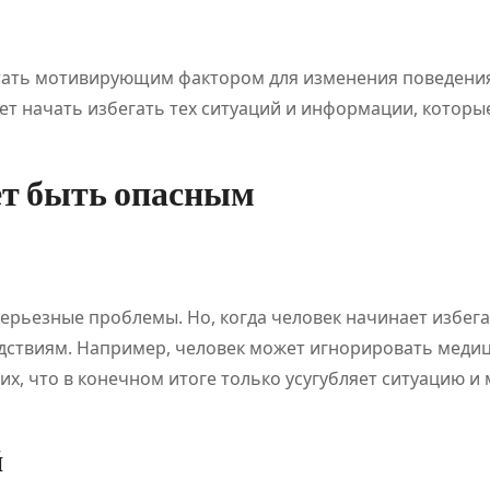
регулировани
событи
я рынка
стать мотивирующим фактором для изменения поведени
т начать избегать тех ситуаций и информации, которы
ет быть опасным
ерьезные проблемы. Но, когда человек начинает избега
едствиям. Например, человек может игнорировать меди
х, что в конечном итоге только усугубляет ситуацию и
й