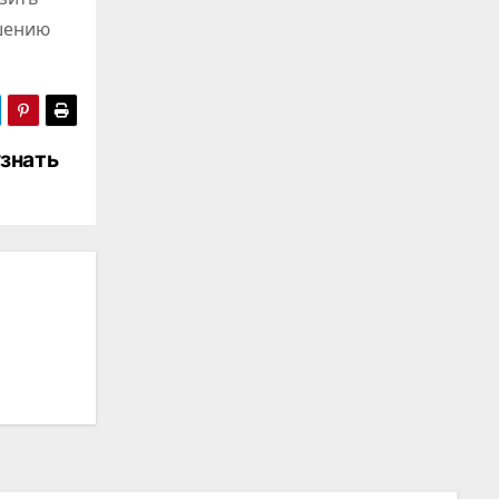
ешению
узнать