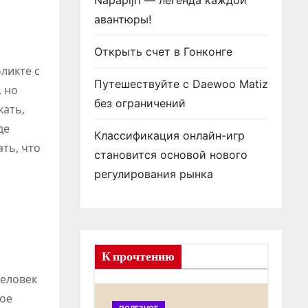
Napapijri — легенда каждой
авантюры!
Открыть счет в Гонконге
ликте с
Путешествуйте с Daewoo Matiz
 но
без ограничений
кать,
де
Классификация онлайн-игр
ть, что
становится основой нового
регулирования рынка
К прочтению
человек
гое