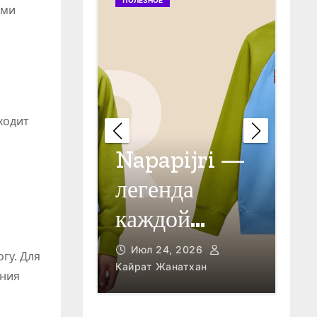
ПОЛЕЗНОЕ
ПОЛЕЗНО
ими
ходит
Napapijri —
рмы
легенда
Отк
каждой
в Го
ых
авантюры!
Кайрат
Июл 24, 2026
Июл 
гу. Для
Кайрат Жанатхан
Кайрат 
ений
ония
ивных