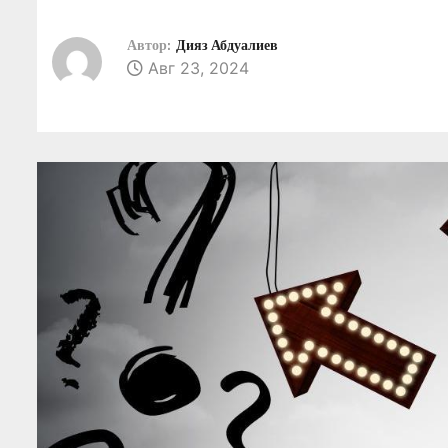
о
м
Автор:
Дияз Абдуалиев
Авг 23, 2024
у