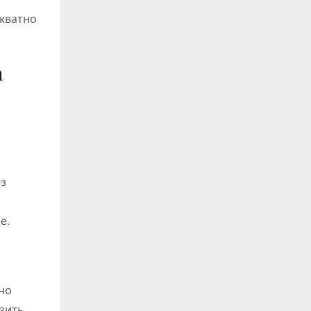
екватно
а
ез
е.
но
зить