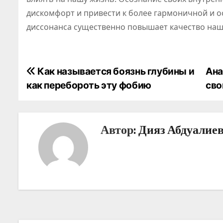
дискомфорт и привести к более гармоничной и 
диссонанса существенно повышает качество наш
Н
Как называется боязнь глубины и
Ана
как перебороть эту фобию
сво
а
в
Автор:
Дияз Абдуалие
и
г
а
ц
и