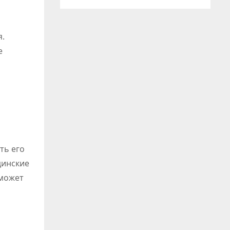
й
я.
е
ть его
цинские
 может