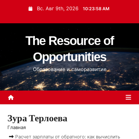
П
Вс. Авг 9th, 2026
10:24:00 AM
е
р
е
The Resource of
й
т
Opportunities
и
к
Образование и саморазвитие
с
о
д
е
р
Зура Терлоева
ж
и
Главная
м
Расчет зарплаты от обратного: как вычислить