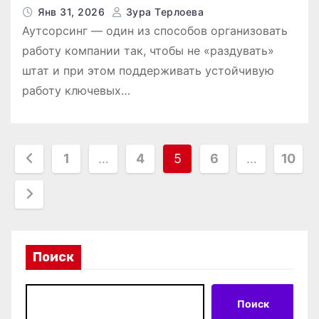
Янв 31, 2026
Зура Терлоева
Аутсорсинг — один из способов организовать
работу компании так, чтобы не «раздувать»
штат и при этом поддерживать устойчивую
работу ключевых…
П
1
…
4
5
6
…
10
а
г
и
Поиск
н
а
Поиск