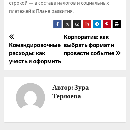
строкой — в составе налогов и социальных
платежей в Плане развития.
Н
Корпоратив: как
Командировочные
выбрать формат и
а
расходы: как
провести событие
в
учесть и оформить
и
г
Автор:
Зура
а
Терлоева
ц
и