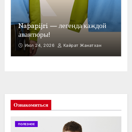
П
Открыть счет в Гонконге
M
Июл 23, 2026
Кайрат Жанатхан
Ознакомиться
ПОЛЕЗНОЕ