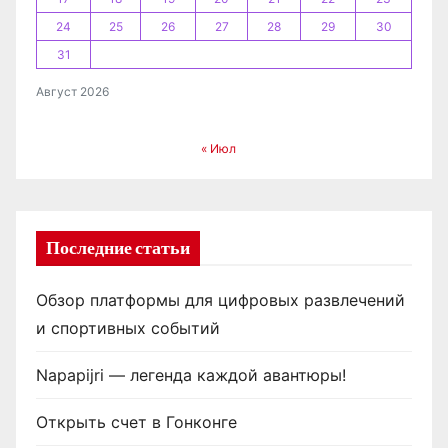
24
25
26
27
28
29
30
м
31
Август 2026
« Июл
Последние статьи
Обзор платформы для цифровых развлечений
и спортивных событий
Napapijri — легенда каждой авантюры!
Открыть счет в Гонконге