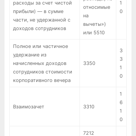
расходы за счет чистой
1
относимые
прибыли) — в сумме
0
на
части, не удержанной с
вычеты»)
доходов сотрудников
или 5510
Полное или частичное
3
удержание из
3
начисленных доходов
3350
1
сотрудников стоимости
0
корпоративного вечера
1
6
Взаимозачет
3310
1
0
7212