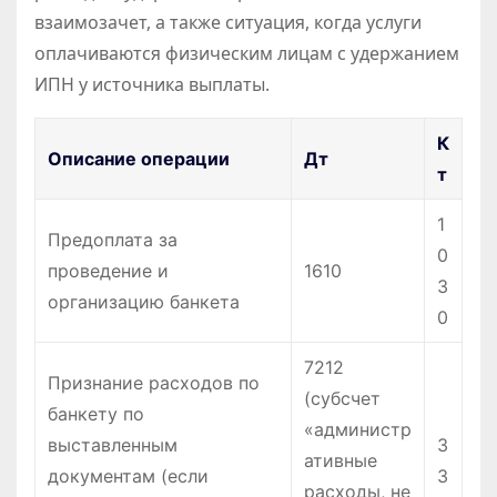
взаимозачет, а также ситуация, когда услуги
оплачиваются физическим лицам с удержанием
ИПН у источника выплаты.
К
Описание операции
Дт
т
1
Предоплата за
0
проведение и
1610
3
организацию банкета
0
7212
Признание расходов по
(субсчет
банкету по
«администр
выставленным
3
ативные
документам (если
3
расходы, не