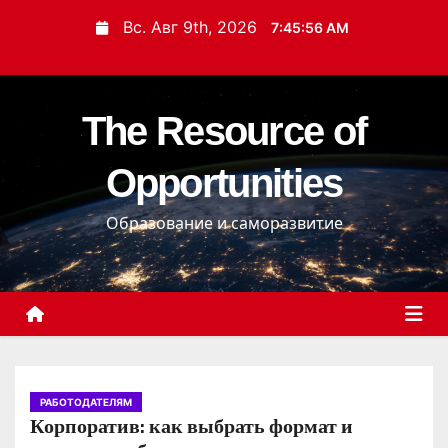
П
Вс. Авг 9th, 2026
7:45:58 AM
е
р
е
The Resource of
й
т
Opportunities
и
к
Образование и саморазвитие
с
о
д
е
р
ж
и
РАБОТОДАТЕЛЯМ
Корпоратив: как выбрать формат и
м