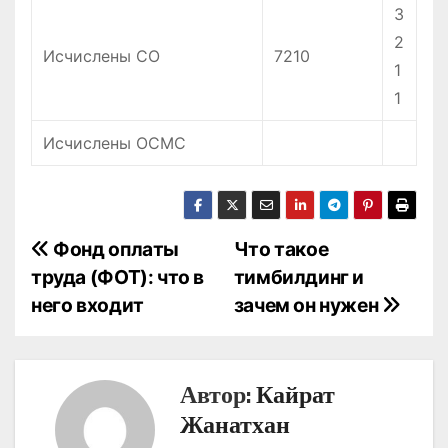
3
2
Исчислены СО
7210
1
1
Исчислены ОСМС
Н
Фонд оплаты
Что такое
труда (ФОТ): что в
тимбилдинг и
а
него входит
зачем он нужен
в
и
Автор:
Кайрат
г
Жанатхан