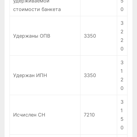
удерживаемой
5
стоимости банкета
0
3
2
Удержаны ОПВ
3350
2
0
3
1
Удержан ИПН
3350
2
0
3
1
Исчислен СН
7210
5
0