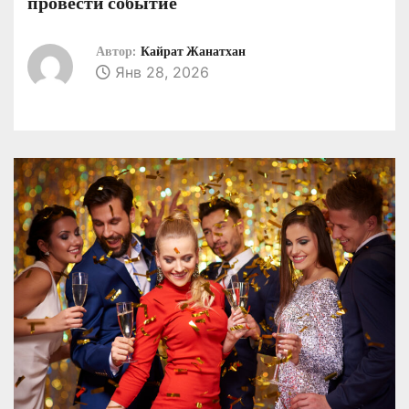
провести событие
о
м
Автор:
Кайрат Жанатхан
у
Янв 28, 2026