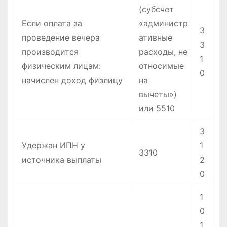
(субсчет
Если оплата за
«администр
3
проведение вечера
ативные
3
производится
расходы, не
1
физическим лицам:
относимые
0
начислен доход физлицу
на
вычеты»)
или 5510
3
Удержан ИПН у
1
3310
источника выплаты
2
0
1
0
1