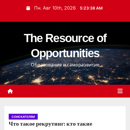
П
Пн. Авг 10th, 2026
5:23:39 AM
е
р
е
The Resource of
й
т
Opportunities
и
к
Образование и саморазвитие
с
о
д
е
р
ж
и
СОИСКАТЕЛЯМ
Что такое рекрутинг: кто такие
м