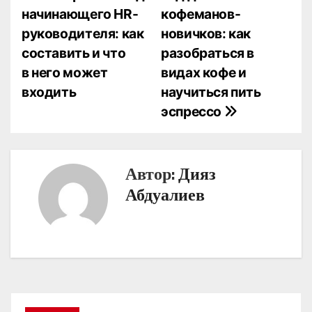
начинающего HR-
кофеманов-
а
руководителя: как
новичков: как
в
составить и что
разобраться в
в него может
видах кофе и
и
входить
научиться пить
г
эспрессо
а
ц
Автор:
Дияз
и
Абдуалиев
я
п
о
з