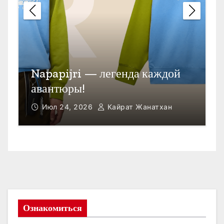
П
Открыть счет в Гонконге
M
Июл 23, 2026
Кайрат Жанатхан
Ознакомиться