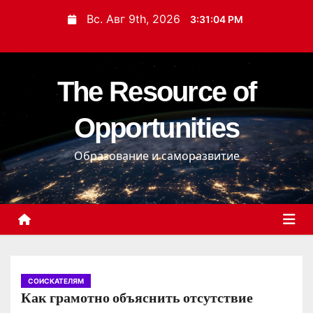
П
Вс. Авг 9th, 2026
3:31:05 PM
е
р
е
The Resource of
й
т
Opportunities
и
к
Образование и саморазвитие
с
о
д
е
р
ж
и
СОИСКАТЕЛЯМ
Как грамотно объяснить отсутствие
м