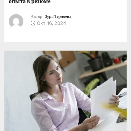
опыта в резюме
о
м
Автор:
Зура Терлоева
у
Окт 16, 2024