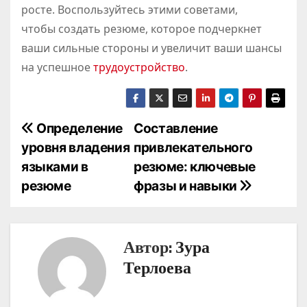
росте. Воспользуйтесь этими советами,
чтобы создать резюме, которое подчеркнет
ваши сильные стороны и увеличит ваши шансы
на успешное
трудоустройство
.
Н
Определение
Составление
уровня владения
привлекательного
а
языками в
резюме: ключевые
в
резюме
фразы и навыки
и
г
Автор:
Зура
а
Терлоева
ц