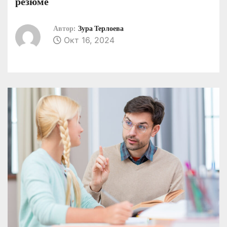
резюме
о
м
Автор:
Зура Терлоева
у
Окт 16, 2024