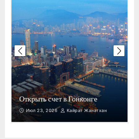
П
Открыть счет в Гонконге
M
Июл 23, 2026
Кайрат Жанатхан