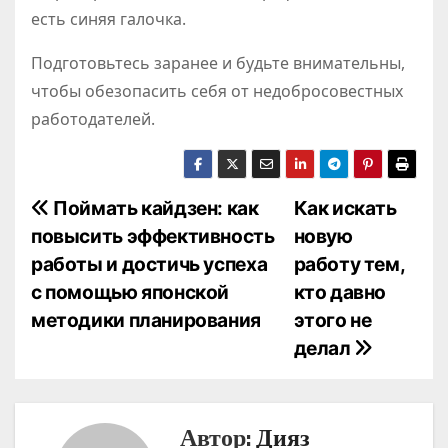
есть синяя галочка.
Подготовьтесь заранее и будьте внимательны,
чтобы обезопасить себя от недобросовестных
работодателей.
Н
Поймать кайдзен: как
Как искать
повысить эффективность
новую
а
работы и достичь успеха
работу тем,
в
с помощью японской
кто давно
методики планирования
этого не
и
делал
г
а
Автор:
Дияз