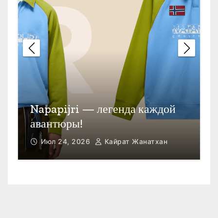
П
Открыть счет в Гонконге
M
Июл 23, 2026
Кайрат Жанатхан