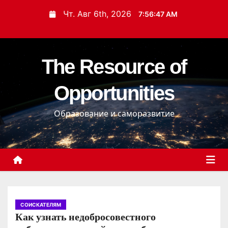
П
Чт. Авг 6th, 2026
7:56:48 AM
е
р
е
The Resource of
й
т
Opportunities
и
к
Образование и саморазвитие
с
о
д
е
р
ж
и
СОИСКАТЕЛЯМ
Как узнать недобросовестного
м