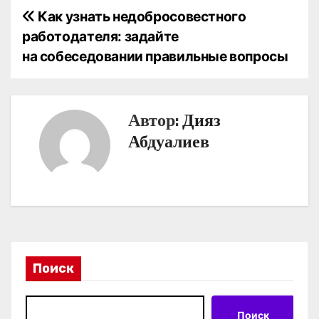
Н
Как узнать недобросовестного
работодателя: задайте
а
на собеседовании правильные вопросы
в
и
Автор:
Дияз
г
Абдуалиев
а
ц
и
я
Поиск
п
о
Поиск