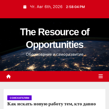
П
Чт. Авг 6th, 2026
2:58:04 PM
е
р
е
The Resource of
й
т
Opportunities
и
к
Образование и саморазвитие
с
о
д
е
р
ж
и
СОИСКАТЕЛЯМ
Как искать новую работу тем, кто давно
м