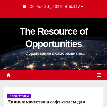
П
Сб. Авг 8th, 2026
6:10:45 AM
е
р
е
The Resource of
й
т
Opportunities
и
к
Образование и саморазвитие
с
о
д
е
р
ж
и
СОИСКАТЕЛЯМ
Личные качества и софт-скилы для
м