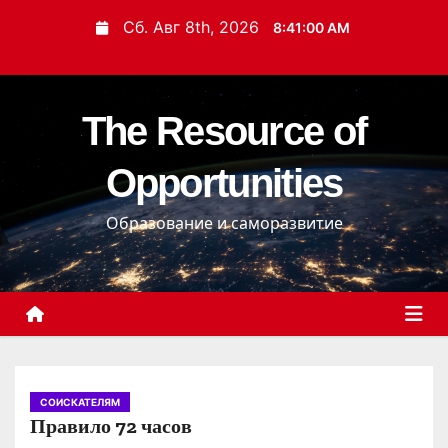
П
Сб. Авг 8th, 2026
8:41:01 AM
е
р
е
The Resource of
й
т
Opportunities
и
к
Образование и саморазвитие
с
о
д
е
р
ж
и
СОИСКАТЕЛЯМ
Правило 72 часов
м