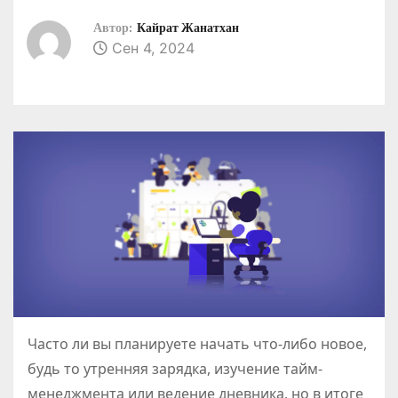
о
Автор:
Кайрат Жанатхан
м
Сен 4, 2024
у
Часто ли вы планируете начать что-либо новое,
будь то утренняя зарядка, изучение тайм-
менеджмента или ведение дневника, но в итоге