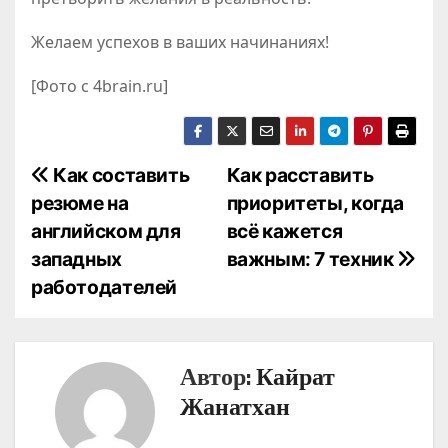
Желаем успехов в ваших начинаниях!
[Фото с 4brain.ru]
Н
Как составить
Как расставить
резюме на
приоритеты, когда
а
английском для
всё кажется
в
западных
важным: 7 техник
работодателей
и
г
а
Автор:
Кайрат
Жанатхан
ц