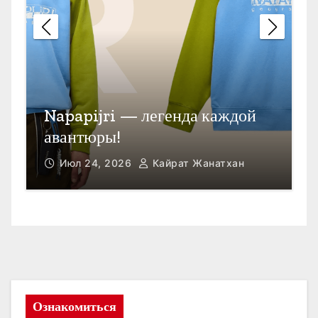
П
Открыть счет в Гонконге
M
Июл 23, 2026
Кайрат Жанатхан
Ознакомиться